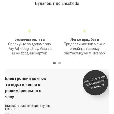
Будапешт до Enschede
Безпечна оплата
Легко придбати
Сплачуйте за допомогою
Придбати квитки можна
PayPal, Google Pay, Visa та
онлайн, в нашому
міжнародних карток
застосунку чи у Flixshop
Вибір біль
ш ні
ж
500
паса
Електронний квиток
мільйонів
та відстеження в
жирів
режимі реального
часу
Відкрийте для себе застосунок
FlixBus