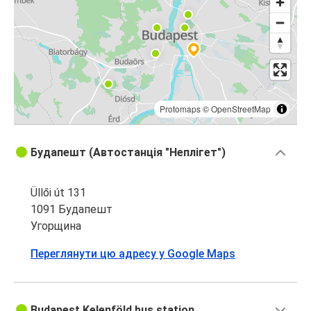
Protomaps
©
OpenStreetMap
Будапешт (Автостанція "Неплігет")
Üllői út 131
1091 Будапешт
Угорщина
Переглянути цю адресу у Google Maps
Budapest Kelenföld bus station