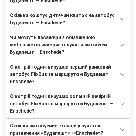
Будапешт — Enschede?
Скільки коштує дитячий квиток на автобус
Будапешт — Enschede?
Чи можуть пасажири з обмеженою
мобільністю використовувати автобуси
Будапешт – Enschede?.
О котрій годині вирушає перший ранковий
автобус FlixBus за маршрутом Будапешт —
Enschede?
О котрій годині вирушає останній вечірній
автобус FlixBus за маршрутом Будапешт —
Enschede?
Скільки автобусних станцій у пунктах
призначення «Будапешт» і «Enschede»?