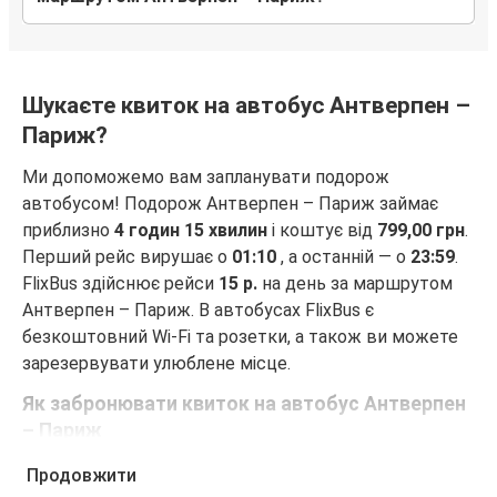
Шукаєте квиток на автобус Антверпен –
Париж?
Ми допоможемо вам запланувати подорож
автобусом! Подорож Антверпен – Париж займає
приблизно
4 годин 15 хвилин
і коштує від
799,00 грн
.
Перший рейс вирушає о
01:10
, а останній — о
23:59
.
FlixBus здійснює рейси
15 р.
на день за маршрутом
Антверпен – Париж. В автобусах FlixBus є
безкоштовний Wi-Fi та розетки, а також ви можете
зарезервувати улюблене місце.
Як забронювати квиток на автобус Антверпен
– Париж
Забронювати квиток FlixBus — це неймовірно просто.
Продовжити
Бронювання можна зробити на цьому веб-сайті або