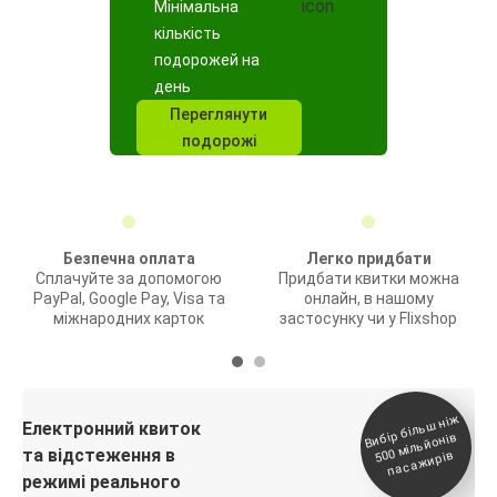
Мінімальна
кількість
подорожей на
день
Переглянути
подорожі
Безпечна оплата
Легко придбати
Сплачуйте за допомогою
Придбати квитки можна
PayPal, Google Pay, Visa та
онлайн, в нашому
міжнародних карток
застосунку чи у Flixshop
Вибір біль
ш ні
ж
500
паса
Електронний квиток
мільйонів
та відстеження в
жирів
режимі реального