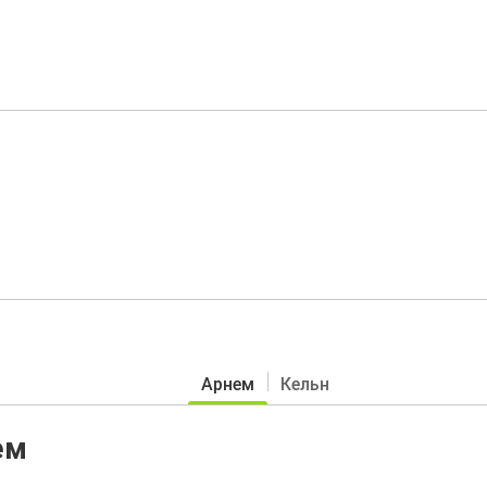
Арнем
Кельн
ем