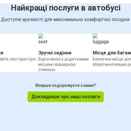
Найкращі послуги в автобусі
Доступні зручності для максимально комфортної поїздки:
ки
Зручні сидіння
Місце для бага
йте свої пристрої
Відпочинок з додатковим
Безпечне місце дл
місцем і відкидною
зберігання ваших р
спинкою
Вперше подорожуєте з нами?
Докладніше про наші послуги