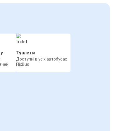
жу
Туалети
я
Доступні в усіх автобусах
ечей
FlixBus