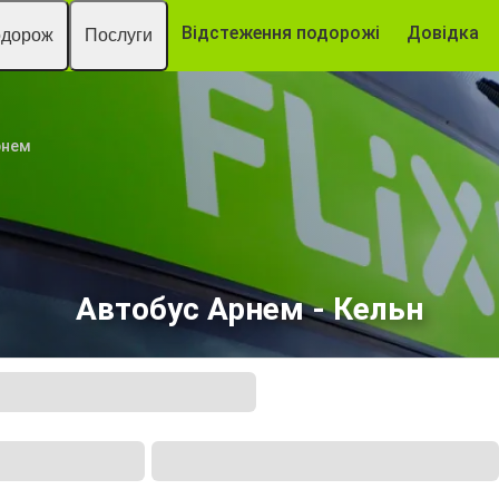
Відстеження подорожі
Довідка
одорож
Послуги
рнем
Автобус Арнем - Кельн