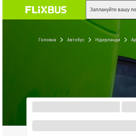
Заплануйте вашу п
Головна
Автобус
Нідерланди
А