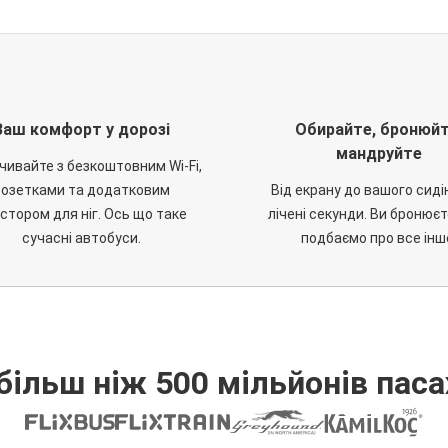
Ваш комфорт у дорозі
Обирайте, бронюйт
мандруйте
чивайте з безкоштовним Wi-Fi,
розетками та додатковим
Від екрану до вашого сиді
стором для ніг. Ось що таке
лічені секунди. Ви бронюєт
сучасні автобуси.
подбаємо про все інш
більш ніж 500 мільйонів паса