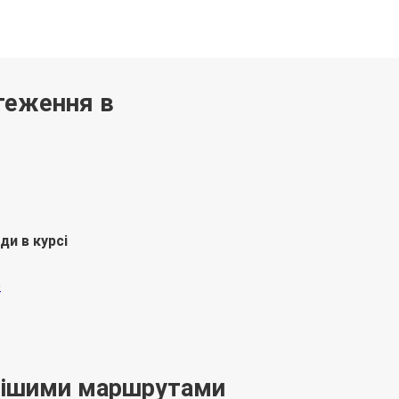
теження в
ди в курсі
нішими маршрутами