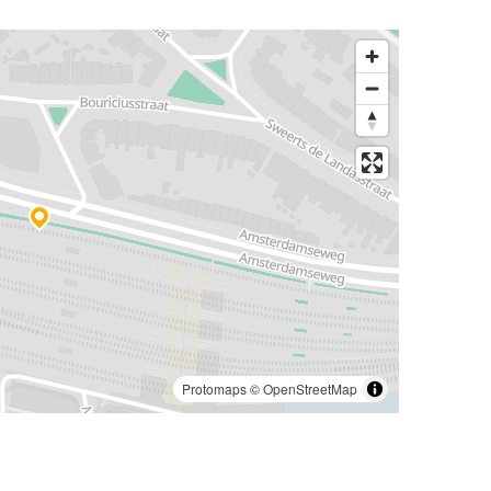
Protomaps
©
OpenStreetMap