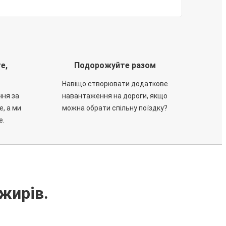
е,
Подорожуйте разом
Навіщо створювати додаткове
ння за
навантаження на дороги, якщо
е, а ми
можна обрати спільну поїздку?
е.
жирів.