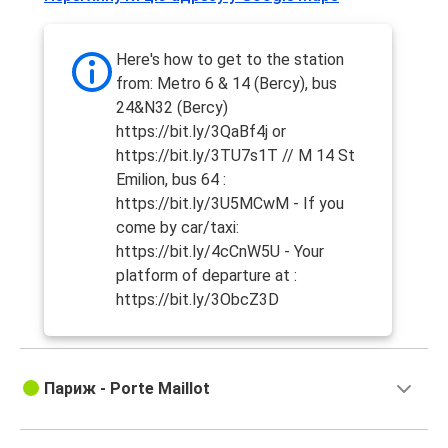
Here's how to get to the station
from: Metro 6 & 14 (Bercy), bus
24&N32 (Bercy)
https://bit.ly/3QaBf4j or
https://bit.ly/3TU7s1T // M 14 St
Emilion, bus 64 :
https://bit.ly/3U5MCwM - If you
come by car/taxi:
https://bit.ly/4cCnW5U - Your
platform of departure at :
https://bit.ly/3ObcZ3D
Париж - Porte Maillot