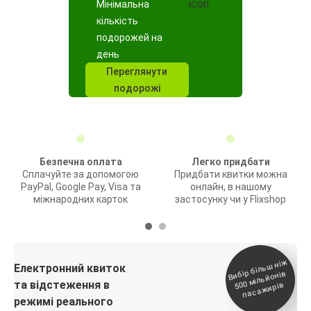
Мінімальна
кількість
подорожей на
день
Переглянути
подорожі
Безпечна оплата
Легко придбати
Сплачуйте за допомогою
Придбати квитки можна
PayPal, Google Pay, Visa та
онлайн, в нашому
міжнародних карток
застосунку чи у Flixshop
Вибір біль
ш ні
ж
500
паса
Електронний квиток
мільйонів
та відстеження в
жирів
режимі реального