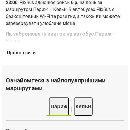
23:00
. FlixBus здійснює рейси
6 р.
на день за
маршрутом Париж – Кельн. В автобусах FlixBus є
безкоштовний Wi-Fi та розетки, а також ви можете
зарезервувати улюблене місце.
Як забронювати квиток на автобус Париж –
Кельн
Забронювати квиток FlixBus — це неймовірно просто.
Продовжити
Бронювання можна зробити на цьому веб-сайті або
в безкоштовному додатку FlixBus за кілька кліків.
Купуючи квиток онлайн для подорожі Париж – Кельн,
ви можете вибрати один із численних способів
Ознайомтеся з найпопулярнішими
оплати, як-от кредитна картка, PayPal, Google Pay або
маршрутами
Apple Pay. Також ви можете купити квиток за
готівку у водія або в касі.
Париж
Кельн