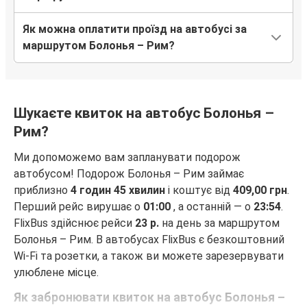
Як можна оплатити проїзд на автобусі за
маршрутом Болонья – Рим?
Шукаєте квиток на автобус Болонья –
Рим?
Ми допоможемо вам запланувати подорож
автобусом! Подорож Болонья – Рим займає
приблизно
4 годин 45 хвилин
і коштує від
409,00 грн
.
Перший рейс вирушає о
01:00
, а останній — о
23:54
.
FlixBus здійснює рейси
23 р.
на день за маршрутом
Болонья – Рим. В автобусах FlixBus є безкоштовний
Wi-Fi та розетки, а також ви можете зарезервувати
улюблене місце.
Як забронювати квиток на автобус Болонья –