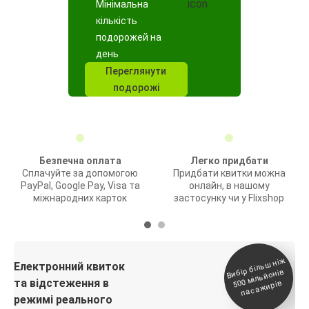
Мінімальна
кількість
подорожей на
день
Переглянути
подорожі
Безпечна оплата
Легко придбати
Сплачуйте за допомогою
Придбати квитки можна
PayPal, Google Pay, Visa та
онлайн, в нашому
міжнародних карток
застосунку чи у Flixshop
Вибір біль
ш ні
ж
500
паса
Електронний квиток
мільйонів
та відстеження в
жирів
режимі реального