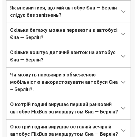
Як впевнитися, що мій автобус Єна — Берлін
слідує без запізнень?
Скільки багажу можна перевезти в автобусі
Єна — Берлін?
Скільки коштує дитячий квиток на автобус
Єна — Берлін?
Чи можуть пасажири з обмеженою
мобільністю використовувати автобуси Єна
– Берлін?.
О котрій годині вирушає перший ранковий
автобус FlixBus за маршрутом Єна — Берлін?
О котрій годині вирушає останній вечірній
автобус FlixBus за маршрутом Єна — Берлін?