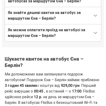
автобусах за маршрутом Єна – Берлін?
Як знайти дешеві квитки на автобус за
маршрутом Єна – Берлін?
Як можна оплатити проїзд на автобусі за
маршрутом Єна – Берлін?
Шукаєте квиток на автобус Єна –
Берлін?
Ми допоможемо вам запланувати подорож
автобусом! Подорож Єна – Берлін займає приблизно
3 годин 45 хвилин
і коштує від
929,00 грн
. Перший
рейс вирушає о
00:45
, а останній — о
17:00
. FlixBus
здійснює рейси
12 р.
на день за маршрутом Єна –
Берлін. В автобусах FlixBus є безкоштовний Wi-Fi та