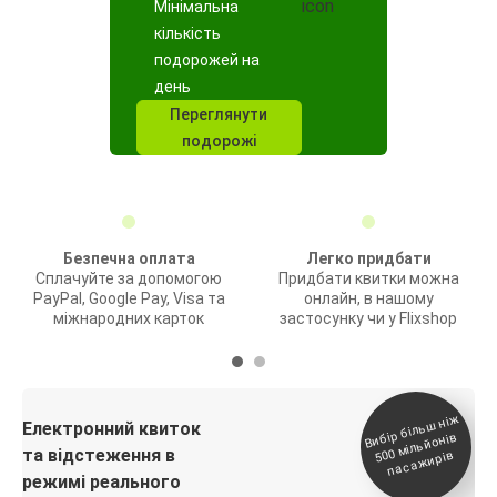
Мінімальна
кількість
подорожей на
день
Переглянути
подорожі
Безпечна оплата
Легко придбати
Сплачуйте за допомогою
Придбати квитки можна
PayPal, Google Pay, Visa та
онлайн, в нашому
міжнародних карток
застосунку чи у Flixshop
Вибір біль
ш ні
ж
500
паса
Електронний квиток
мільйонів
та відстеження в
жирів
режимі реального