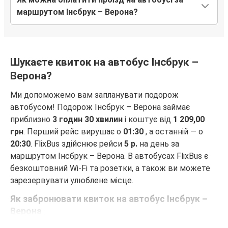
маршрутом Інсбрук – Верона?
Шукаєте квиток на автобус Інсбрук –
Верона?
Ми допоможемо вам запланувати подорож
автобусом! Подорож Інсбрук – Верона займає
приблизно
3 годин 30 хвилин
і коштує від
1 209,00
грн
. Перший рейс вирушає о
01:30
, а останній — о
20:30
. FlixBus здійснює рейси
5 р.
на день за
маршрутом Інсбрук – Верона. В автобусах FlixBus є
безкоштовний Wi-Fi та розетки, а також ви можете
зарезервувати улюблене місце.
Як забронювати квиток на автобус Інсбрук –
Верона