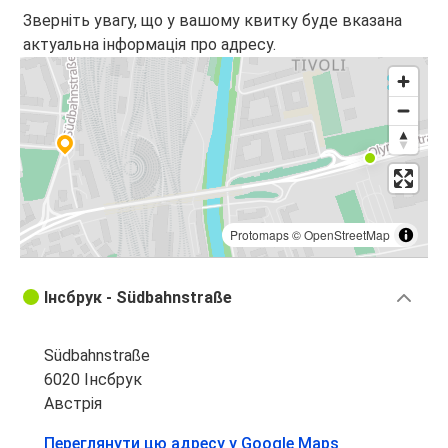
Зверніть увагу, що у вашому квитку буде вказана
актуальна інформація про адресу.
Protomaps
©
OpenStreetMap
Інсбрук - Südbahnstraße
Südbahnstraße
6020 Інсбрук
Австрія
Переглянути цю адресу у Google Maps