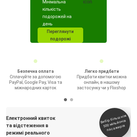
Мінімальна
кількість
подорожей на
день
Переглянути
подорожі
Безпечна оплата
Легко придбати
Сплачуйте за допомогою
Придбати квитки можна
PayPal, Google Pay, Visa та
онлайн, в нашому
міжнародних карток
застосунку чи у Flixshop
Вибір біль
ш ні
ж
500
паса
Електронний квиток
мільйонів
та відстеження в
жирів
режимі реального