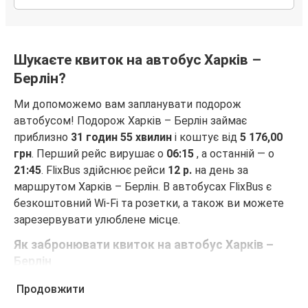
Шукаєте квиток на автобус Харків –
Берлін?
Ми допоможемо вам запланувати подорож
автобусом! Подорож Харків – Берлін займає
приблизно
31 годин 55 хвилин
і коштує від
5 176,00
грн
. Перший рейс вирушає о
06:15
, а останній — о
21:45
. FlixBus здійснює рейси
12 р.
на день за
маршрутом Харків – Берлін. В автобусах FlixBus є
безкоштовний Wi-Fi та розетки, а також ви можете
зарезервувати улюблене місце.
Як забронювати квиток на автобус Харків –
Берлін
Забронювати квиток FlixBus — це неймовірно просто.
Продовжити
Бронювання можна зробити на цьому веб-сайті або