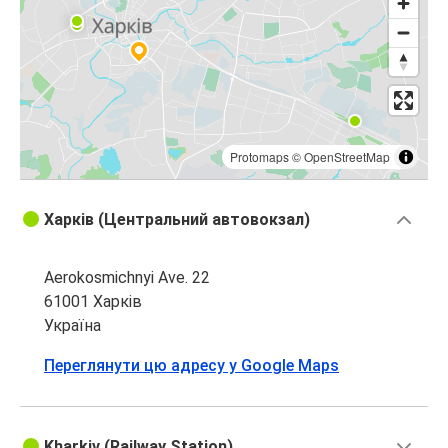
Protomaps
©
OpenStreetMap
Харків (Центральний автовокзал)
Aerokosmichnyi Ave. 22
61001 Харків
Україна
Переглянути цю адресу у Google Maps
Kharkiv (Railway Station)