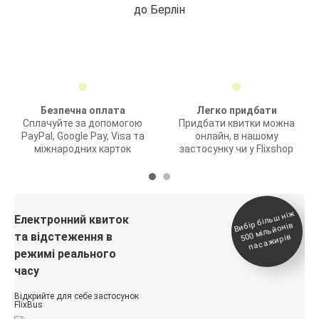
до Берлін
Безпечна оплата
Легко придбати
Сплачуйте за допомогою
Придбати квитки можна
PayPal, Google Pay, Visa та
онлайн, в нашому
міжнародних карток
застосунку чи у Flixshop
Вибір біль
ш ні
ж
500
паса
Електронний квиток
мільйонів
та відстеження в
жирів
режимі реального
часу
Відкрийте для себе застосунок
FlixBus