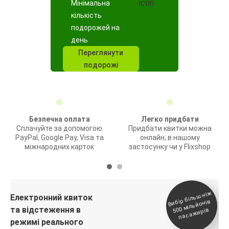
Мінімальна
кількість
подорожей на
день
Переглянути
подорожі
Безпечна оплата
Легко придбати
Сплачуйте за допомогою
Придбати квитки можна
PayPal, Google Pay, Visa та
онлайн, в нашому
міжнародних карток
застосунку чи у Flixshop
Вибір біль
ш ні
ж
500
паса
Електронний квиток
мільйонів
та відстеження в
жирів
режимі реального