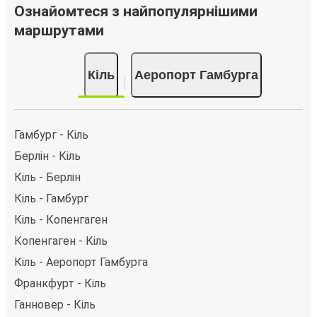
Аеропорт Гамбурга, ви можете вибрати один із
Ознайомтеся з найпопулярнішими
численних способів оплати, як-от кредитна картка,
маршрутами
PayPal, Google Pay або Apple Pay. Також ви можете
купити квиток за готівку у водія або в касі.
Кіль
Аеропорт Гамбурга
Гамбург - Кіль
Берлін - Кіль
Кіль - Берлін
Кіль - Гамбург
Кіль - Копенгаген
Копенгаген - Кіль
Кіль - Аеропорт Гамбурга
Франкфурт - Кіль
Ганновер - Кіль