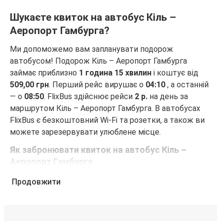
Шукаєте квиток на автобус Кіль –
Аеропорт Гамбурга?
Ми допоможемо вам запланувати подорож
автобусом! Подорож Кіль – Аеропорт Гамбурга
займає приблизно
1 година 15 хвилин
і коштує від
509,00 грн
. Перший рейс вирушає о
04:10
, а останній
— о
08:50
. FlixBus здійснює рейси
2 р.
на день за
маршрутом Кіль – Аеропорт Гамбурга. В автобусах
FlixBus є безкоштовний Wi-Fi та розетки, а також ви
можете зарезервувати улюблене місце.
Як забронювати квиток на автобус Кіль –
Аеропорт Гамбурга
Забронювати квиток FlixBus — це неймовірно просто.
Продовжити
Бронювання можна зробити на цьому веб-сайті або
в безкоштовному додатку FlixBus за кілька кліків.
Купуючи квиток онлайн для подорожі Кіль –