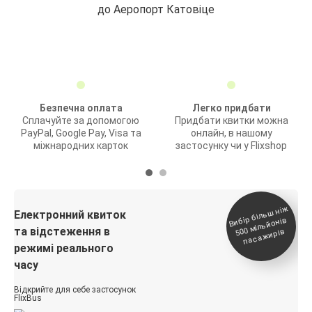
до Аеропорт Катовіце
Безпечна оплата
Легко придбати
Сплачуйте за допомогою
Придбати квитки можна
PayPal, Google Pay, Visa та
онлайн, в нашому
міжнародних карток
застосунку чи у Flixshop
Вибір біль
ш ні
ж
500
паса
Електронний квиток
мільйонів
та відстеження в
жирів
режимі реального
часу
Відкрийте для себе застосунок
FlixBus