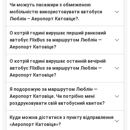
Чи можуть пасажири з обмеженою
мобільністю використовувати автобуси
Люблін – Аеропорт Катовіце?.
О котрій годині вирушає перший ранковий
автобус FlixBus за маршрутом Люблін —
Аеропорт Катовіце?
О котрій годині вирушає останній вечірній
автобус FlixBus за маршрутом Люблін —
Аеропорт Катовіце?
Я подорожую за маршрутом Люблін —
Аеропорт Катовіце. Чи потрібно мені
роздруковувати свій автобусний квиток?
Куди можна дістатися з пункту відправлення
«Аеропорт Катовіце»?