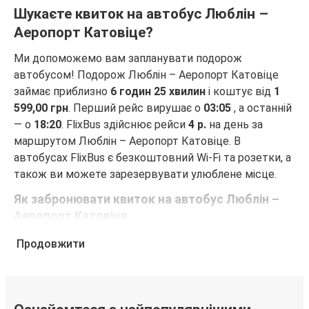
Шукаєте квиток на автобус Люблін –
Аеропорт Катовіце?
Ми допоможемо вам запланувати подорож
автобусом! Подорож Люблін – Аеропорт Катовіце
займає приблизно
6 годин 25 хвилин
і коштує від
1
599,00 грн
. Перший рейс вирушає о
03:05
, а останній
— о
18:20
. FlixBus здійснює рейси
4 р.
на день за
маршрутом Люблін – Аеропорт Катовіце. В
автобусах FlixBus є безкоштовний Wi-Fi та розетки, а
також ви можете зарезервувати улюблене місце.
Як забронювати квиток на автобус Люблін –
Аеропорт Катовіце
Забронювати квиток FlixBus — це неймовірно просто.
Продовжити
Бронювання можна зробити на цьому веб-сайті або
в безкоштовному додатку FlixBus за кілька кліків.
Купуючи квиток онлайн для подорожі Люблін –
Аеропорт Катовіце, ви можете вибрати один із