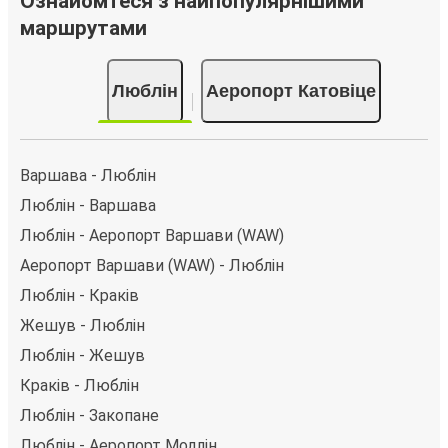
Ознайомтеся з найпопулярнішими
численних способів оплати, як-от кредитна картка,
маршрутами
PayPal, Google Pay або Apple Pay. Також ви можете
купити квиток за готівку у водія або в касі.
Люблін
Аеропорт Катовіце
Варшава - Люблін
Люблін - Варшава
Люблін - Аеропорт Варшави (WAW)
Аеропорт Варшави (WAW) - Люблін
Люблін - Краків
Жешув - Люблін
Люблін - Жешув
Краків - Люблін
Люблін - Закопане
Люблін - Aеропорт Модлін