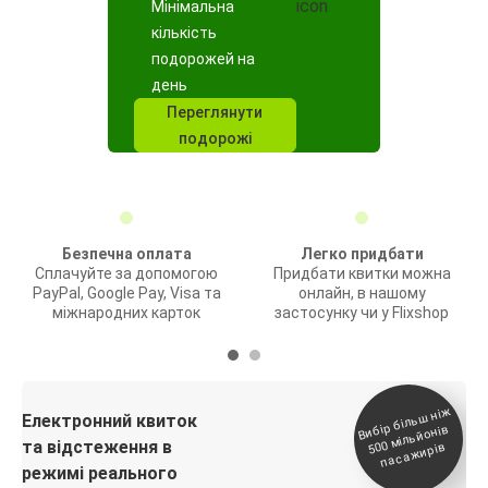
Мінімальна
кількість
подорожей на
день
Переглянути
подорожі
Безпечна оплата
Легко придбати
Сплачуйте за допомогою
Придбати квитки можна
PayPal, Google Pay, Visa та
онлайн, в нашому
міжнародних карток
застосунку чи у Flixshop
Вибір біль
ш ні
ж
500
паса
Електронний квиток
мільйонів
та відстеження в
жирів
режимі реального