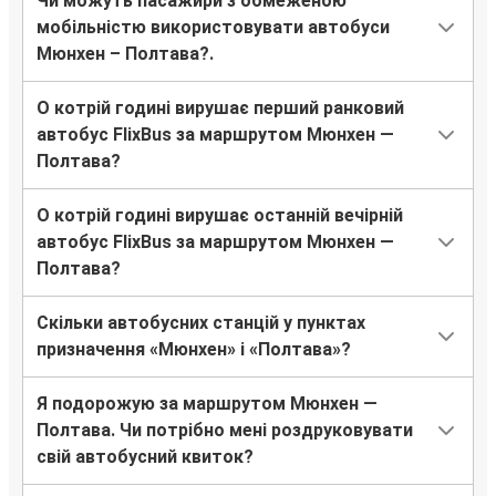
Чи можуть пасажири з обмеженою
мобільністю використовувати автобуси
Мюнхен – Полтава?.
О котрій годині вирушає перший ранковий
автобус FlixBus за маршрутом Мюнхен —
Полтава?
О котрій годині вирушає останній вечірній
автобус FlixBus за маршрутом Мюнхен —
Полтава?
Скільки автобусних станцій у пунктах
призначення «Мюнхен» і «Полтава»?
Я подорожую за маршрутом Мюнхен —
Полтава. Чи потрібно мені роздруковувати
свій автобусний квиток?