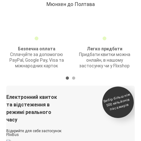
Мюнхен до Полтава
Безпечна оплата
Легко придбати
Сплачуйте за допомогою
Придбати квитки можна
PayPal, Google Pay, Visa та
онлайн, в нашому
міжнародних карток
застосунку чи у Flixshop
Вибір біль
ш ні
ж
500
паса
Електронний квиток
мільйонів
та відстеження в
жирів
режимі реального
часу
Відкрийте для себе застосунок
FlixBus