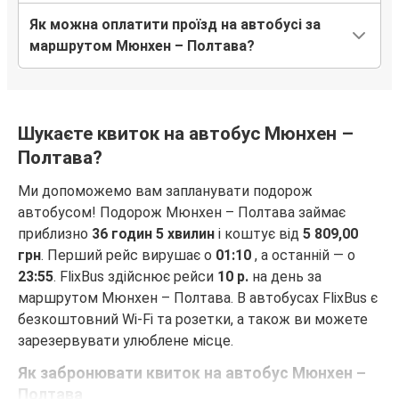
Як можна оплатити проїзд на автобусі за
маршрутом Мюнхен – Полтава?
Шукаєте квиток на автобус Мюнхен –
Полтава?
Ми допоможемо вам запланувати подорож
автобусом! Подорож Мюнхен – Полтава займає
приблизно
36 годин 5 хвилин
і коштує від
5 809,00
грн
. Перший рейс вирушає о
01:10
, а останній — о
23:55
. FlixBus здійснює рейси
10 р.
на день за
маршрутом Мюнхен – Полтава. В автобусах FlixBus є
безкоштовний Wi-Fi та розетки, а також ви можете
зарезервувати улюблене місце.
Як забронювати квиток на автобус Мюнхен –
Полтава