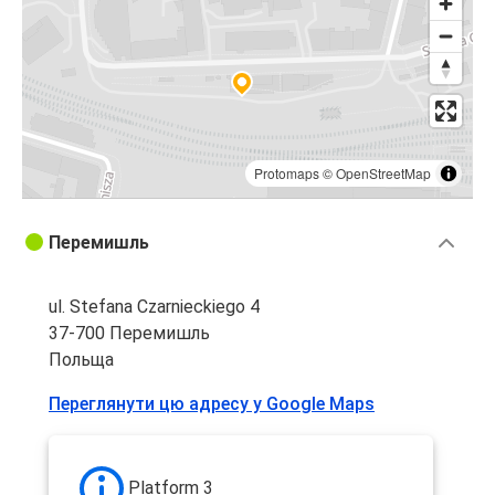
Protomaps
©
OpenStreetMap
Перемишль
ul. Stefana Czarnieckiego 4
37-700 Перемишль
Польща
Переглянути цю адресу у Google Maps
Platform 3