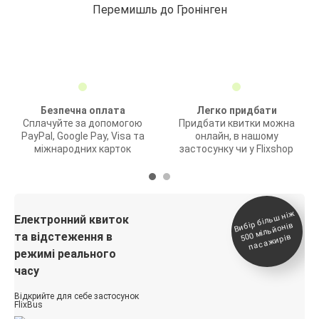
Перемишль до Гронінген
Безпечна оплата
Легко придбати
Сплачуйте за допомогою
Придбати квитки можна
PayPal, Google Pay, Visa та
онлайн, в нашому
міжнародних карток
застосунку чи у Flixshop
Вибір біль
ш ні
ж
500
паса
Електронний квиток
мільйонів
та відстеження в
жирів
режимі реального
часу
Відкрийте для себе застосунок
FlixBus