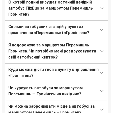
О котрій годині вирушає останній вечірній
автобус FlixBus за маршрутом Перемишль —
Гронінген?
Скільки автобусних станцій у пунктах
призначення «Перемишль» і «Гронінген»?
Я подорожую за маршрутом Перемишль —
Гронінген. Чи потрібно мені роздруковувати
свій автобусний квиток?
Куди можна дістатися з пункту відправлення
«Гронінген»?
Чи курсують автобуси за маршрутом
Перемишль — Гронінген на вихідних?
Чи можна забронювати місце в автобусі за
маршрутом Перемишль – Гронінген?