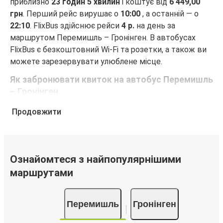
приблизно
23 годин 5 хвилин
і коштує від
6 449,00
грн
. Перший рейс вирушає о
10:00
, а останній — о
22:10
. FlixBus здійснює рейси
4 р.
на день за
маршрутом Перемишль – Гронінген. В автобусах
FlixBus є безкоштовний Wi-Fi та розетки, а також ви
можете зарезервувати улюблене місце.
Як забронювати квиток на автобус Перемишль
– Гронінген
Забронювати квиток FlixBus — це неймовірно просто.
Продовжити
Бронювання можна зробити на цьому веб-сайті або
в безкоштовному додатку FlixBus за кілька кліків.
Купуючи квиток онлайн для подорожі Перемишль –
Гронінген, ви можете вибрати один із численних
Ознайомтеся з найпопулярнішими
способів оплати, як-от кредитна картка, PayPal,
маршрутами
Google Pay або Apple Pay. Також ви можете купити
квиток за готівку у водія або в касі.
Перемишль
Гронінген