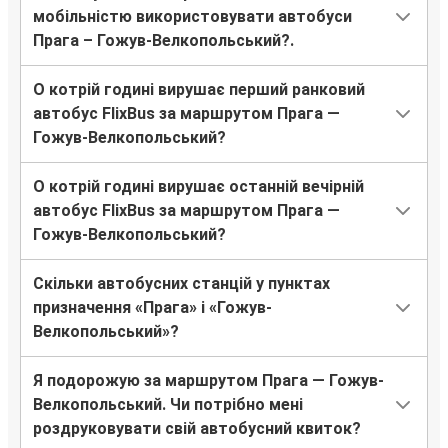
мобільністю використовувати автобуси
Прага – Гожув-Велкопольський?.
О котрій годині вирушає перший ранковий
автобус FlixBus за маршрутом Прага —
Гожув-Велкопольський?
О котрій годині вирушає останній вечірній
автобус FlixBus за маршрутом Прага —
Гожув-Велкопольський?
Скільки автобусних станцій у пунктах
призначення «Прага» і «Гожув-
Велкопольський»?
Я подорожую за маршрутом Прага — Гожув-
Велкопольський. Чи потрібно мені
роздруковувати свій автобусний квиток?