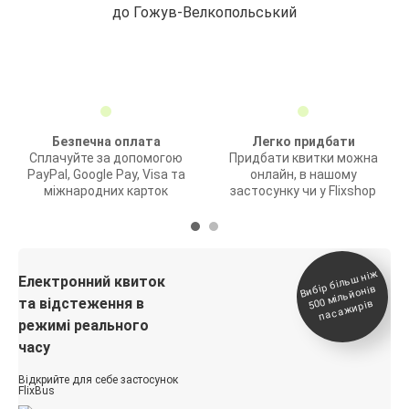
до Гожув-Велкопольський
Безпечна оплата
Легко придбати
Сплачуйте за допомогою
Придбати квитки можна
PayPal, Google Pay, Visa та
онлайн, в нашому
міжнародних карток
застосунку чи у Flixshop
Вибір біль
ш ні
ж
500
паса
Електронний квиток
мільйонів
та відстеження в
жирів
режимі реального
часу
Відкрийте для себе застосунок
FlixBus