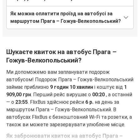
Як можна оплатити проїзд на автобусі за
маршрутом Прага – Гожув-Велкопольський?
Шукаєте квиток на автобус Прага –
Гожув-Велкопольський?
Ми допоможемо вам запланувати подорож
автобусом! Подорож Прага – Гожув-Велкопольський
займає приблизно
9 годин 10 хвилин
і коштує від
1
909,00 грн
. Перший рейс вирушає о
00:20
, а останній
— о
23:55
. FlixBus здійснює рейси
6 р.
на день за
маршрутом Прага – Гожув-Велкопольський. В
автобусах FlixBus є безкоштовний Wi-Fi та розетки, а
також ви можете зарезервувати улюблене місце.
Як забронювати квиток на автобус Прага –