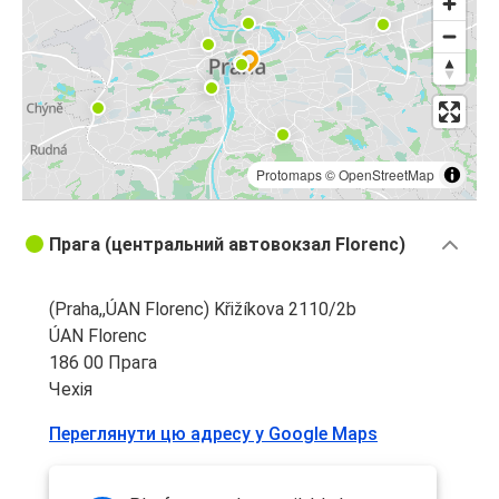
Protomaps
©
OpenStreetMap
Прага (центральний автовокзал Florenc)
(Praha,,ÚAN Florenc) Křižíkova 2110/2b
ÚAN Florenc
186 00 Прага
Чехія
Переглянути цю адресу у Google Maps