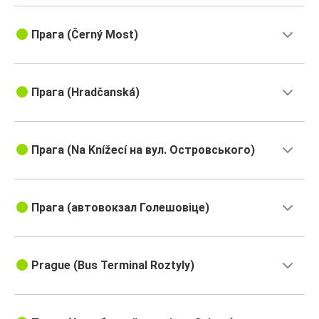
Прага (Černý Most)
Прага (Hradčanská)
Прага (Na Knížecí на вул. Островського)
Прага (автовокзал Голешовіце)
Prague (Bus Terminal Roztyly)