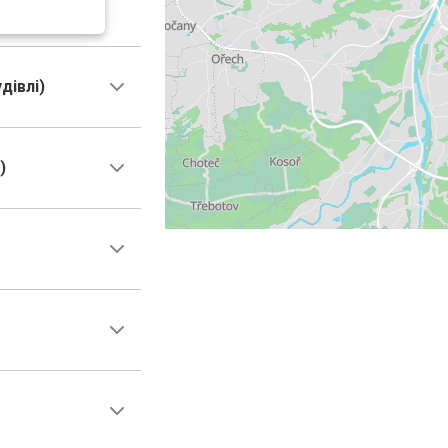
дівлі)
)