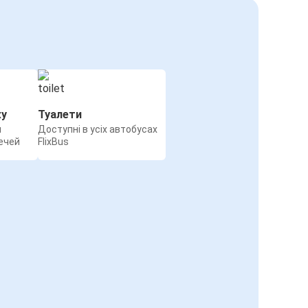
жу
Туалети
я
Доступні в усіх автобусах
ечей
FlixBus