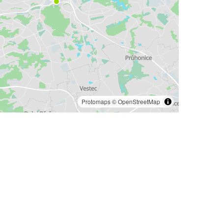
Protomaps
©
OpenStreetMap