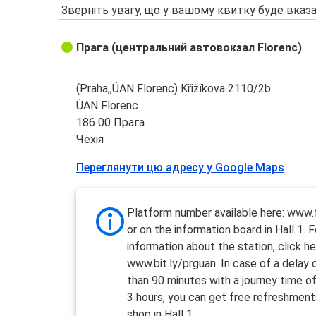
Зверніть увагу, що у вашому квитку буде вказа
Прага (центральний автовокзал Florenc)
(Praha,,ÚAN Florenc) Křižíkova 2110/2b
ÚAN Florenc
186 00 Прага
Чехія
Переглянути цю адресу у Google Maps
Platform number available here: www.f
or on the information board in Hall 1. 
information about the station, click he
www.bit.ly/prguan. In case of a delay
than 90 minutes with a journey time o
3 hours, you can get free refreshment
shop in Hall 1.