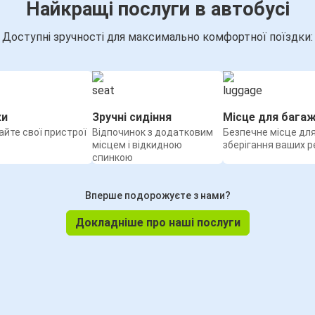
Найкращі послуги в автобусі
Доступні зручності для максимально комфортної поїздки:
ки
Зручні сидіння
Місце для бага
йте свої пристрої
Відпочинок з додатковим
Безпечне місце дл
місцем і відкидною
зберігання ваших р
спинкою
Вперше подорожуєте з нами?
Докладніше про наші послуги