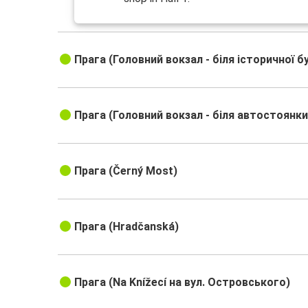
Прага (Головний вокзал - біля історичної бу
Прага (Головний вокзал - біля автостоянки
Прага (Černý Most)
Прага (Hradčanská)
Прага (Na Knížecí на вул. Островського)