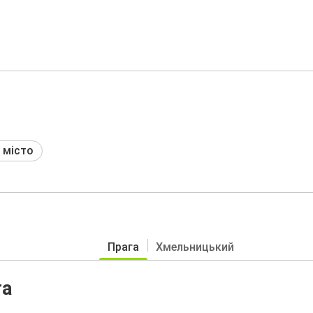
 місто
Прага
Хмельницький
га