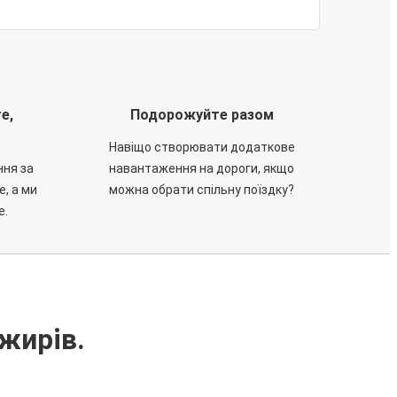
е,
Подорожуйте разом
Навіщо створювати додаткове
ння за
навантаження на дороги, якщо
е, а ми
можна обрати спільну поїздку?
е.
жирів.