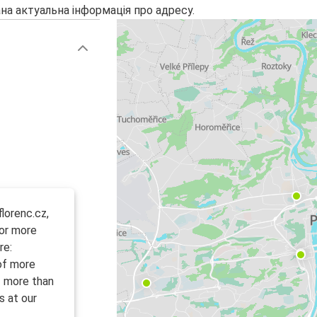
на актуальна інформація про адресу.
lorenc.cz,
For more
re:
 of more
f more than
s at our