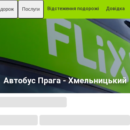
Відстеження подорожі
Довідка
одорож
Послуги
Автобус Прага - Хмельницький