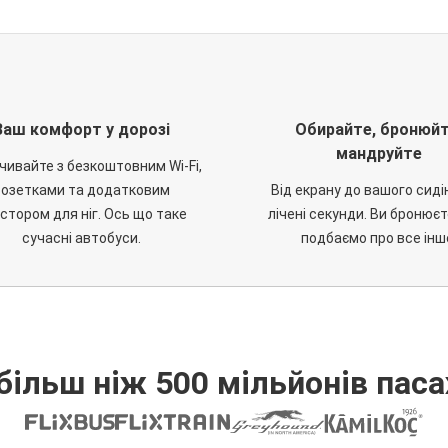
Ваш комфорт у дорозі
Обирайте, бронюйт
мандруйте
чивайте з безкоштовним Wi-Fi,
розетками та додатковим
Від екрану до вашого сиді
стором для ніг. Ось що таке
лічені секунди. Ви бронюєт
сучасні автобуси.
подбаємо про все інш
більш ніж 500 мільйонів паса