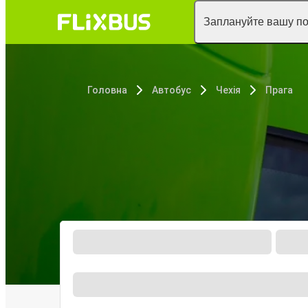
Заплануйте вашу п
Головна
Автобус
Чехія
Прага