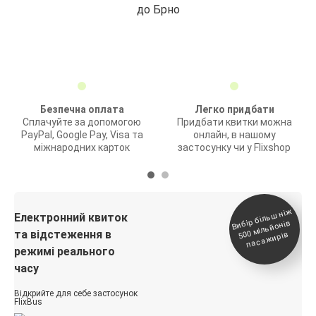
до Брно
Безпечна оплата
Легко придбати
Сплачуйте за допомогою
Придбати квитки можна
PayPal, Google Pay, Visa та
онлайн, в нашому
міжнародних карток
застосунку чи у Flixshop
Вибір біль
ш ні
ж
500
паса
Електронний квиток
мільйонів
та відстеження в
жирів
режимі реального
часу
Відкрийте для себе застосунок
FlixBus