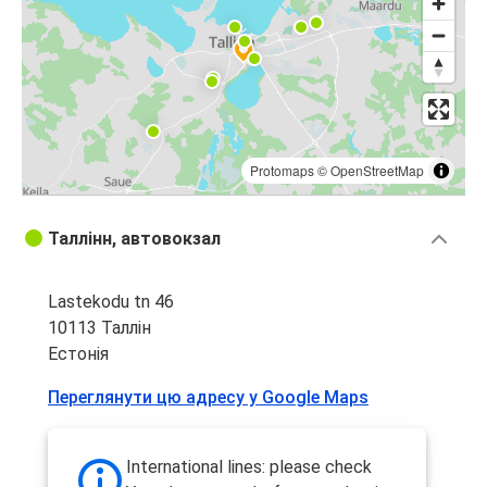
Protomaps
©
OpenStreetMap
Таллінн, автовокзал
Lastekodu tn 46
10113 Таллін
Естонія
Переглянути цю адресу у Google Maps
International lines: please check