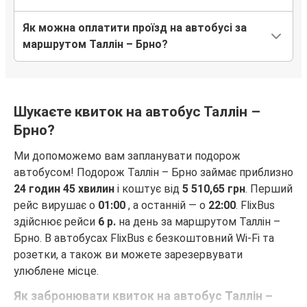
Як можна оплатити проїзд на автобусі за
маршрутом Таллін – Брно?
Шукаєте квиток на автобус Таллін –
Брно?
Ми допоможемо вам запланувати подорож
автобусом! Подорож Таллін – Брно займає приблизно
24 годин 45 хвилин
і коштує від
5 510,65 грн
. Перший
рейс вирушає о
01:00
, а останній — о
22:00
. FlixBus
здійснює рейси
6 р.
на день за маршрутом Таллін –
Брно. В автобусах FlixBus є безкоштовний Wi-Fi та
розетки, а також ви можете зарезервувати
улюблене місце.
Як забронювати квиток на автобус Таллін –