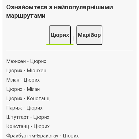
Марібор, ви можете вибрати один із численних
Ознайомтеся з найпопулярнішими
способів оплати, як-от кредитна картка, PayPal,
маршрутами
Google Pay або Apple Pay. Також ви можете купити
квиток за готівку у водія або в касі.
Цюрих
Марібор
Мюнхен - Цюрих
Цюрих - Мюнхен
Мілан - Цюрих
Цюрих - Мілан
Цюрих - Констанц
Париж - Цюрих
Штутгарт - Цюрих
Констанц - Цюрих
Фрайбург-ім-Брайсгау - Цюрих