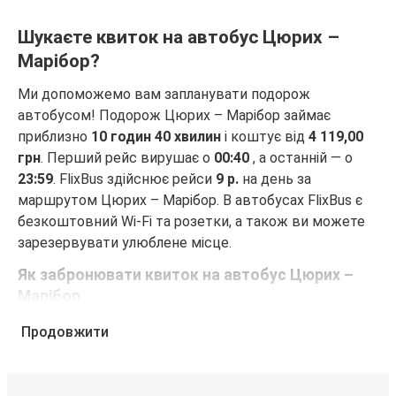
Шукаєте квиток на автобус Цюрих –
Марібор?
Ми допоможемо вам запланувати подорож
автобусом! Подорож Цюрих – Марібор займає
приблизно
10 годин 40 хвилин
і коштує від
4 119,00
грн
. Перший рейс вирушає о
00:40
, а останній — о
23:59
. FlixBus здійснює рейси
9 р.
на день за
маршрутом Цюрих – Марібор. В автобусах FlixBus є
безкоштовний Wi-Fi та розетки, а також ви можете
зарезервувати улюблене місце.
Як забронювати квиток на автобус Цюрих –
Марібор
Забронювати квиток FlixBus — це неймовірно просто.
Продовжити
Бронювання можна зробити на цьому веб-сайті або
в безкоштовному додатку FlixBus за кілька кліків.
Купуючи квиток онлайн для подорожі Цюрих –