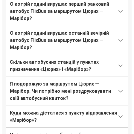
О котрій годині вирушає перший ранковий
автобус FlixBus за маршрутом Цюрих —
Марібор?
О котрій годині вирушає останній вечірній
автобус FlixBus за маршрутом Цюрих —
Марібор?
Скільки автобусних станцій у пунктах
призначення «Цюрих» і «Марібор»?
Я подорожую за маршрутом Цюрих —
Марібор. Чи потрібно мені роздруковувати
свій автобусний квиток?
Куди можна дістатися з пункту відправлення
«Марібор»?