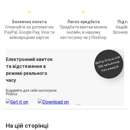
Безпечна оплата
Легко придбати
Підтр
Сплачуйте за допомогою
Придбати квитки можна
Надійн
PayPal, Google Pay, Visa та
онлайн, в нашому
бронюва
міжнародних карток
застосунку чи у Flixshop
Вибір біль
ш ні
ж
500
паса
Електронний квиток
мільйонів
та відстеження в
жирів
режимі реального
часу
Відкрийте для себе застосунок
FlixBus
На цій сторінці