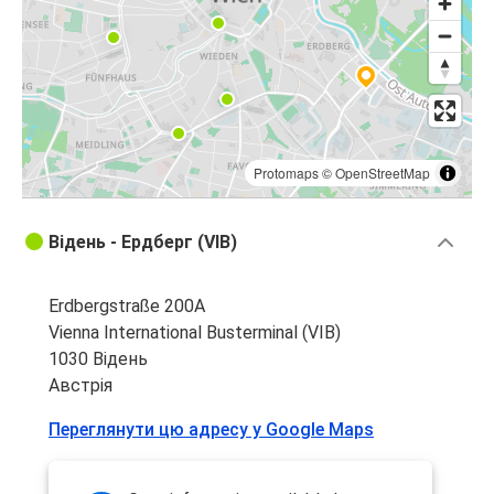
Protomaps
©
OpenStreetMap
Відень - Ердберг (VIB)
Erdbergstraße 200A
Vienna International Busterminal (VIB)
1030 Відень
Австрія
Переглянути цю адресу у Google Maps