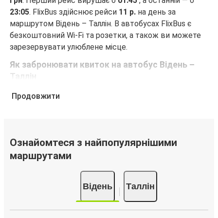
грн
. Перший рейс вирушає о
01:45
, а останній — о
23:05
. FlixBus здійснює рейси
11 р.
на день за
маршрутом Відень – Таллін. В автобусах FlixBus є
безкоштовний Wi-Fi та розетки, а також ви можете
зарезервувати улюблене місце.
Як забронювати квиток на автобус Відень –
Таллін
Забронювати квиток FlixBus — це неймовірно просто.
Продовжити
Бронювання можна зробити на цьому веб-сайті або
в безкоштовному додатку FlixBus за кілька кліків.
Купуючи квиток онлайн для подорожі Відень – Таллін,
ви можете вибрати один із численних способів
Ознайомтеся з найпопулярнішими
оплати, як-от кредитна картка, PayPal, Google Pay або
маршрутами
Apple Pay. Також ви можете купити квиток за
готівку у водія або в касі.
Відень
Таллін