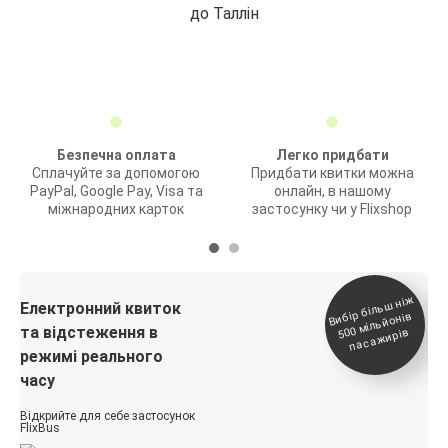
до Таллін
Безпечна оплата
Легко придбати
Сплачуйте за допомогою
Придбати квитки можна
PayPal, Google Pay, Visa та
онлайн, в нашому
міжнародних карток
застосунку чи у Flixshop
Вибір біль
ш ні
ж
500
паса
Електронний квиток
мільйонів
та відстеження в
жирів
режимі реального
часу
Відкрийте для себе застосунок
FlixBus