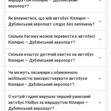
маршрутом Кілларні — Дублінський
аеропорт?
Як впевнитися, що мій автобус Кілларні —
Дублінський аеропорт слідує без запізнень?
Скільки багажу можна перевезти в автобусі
Кілларні — Дублінський аеропорт?
Скільки коштує дитячий квиток на автобус
Кілларні — Дублінський аеропорт?
Чи можуть пасажири з обмеженою
мобільністю використовувати автобуси
Кілларні – Дублінський аеропорт?.
О котрій годині вирушає перший ранковий
автобус FlixBus за маршрутом Кілларні —
Дублінський аеропорт?