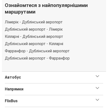
Купуючи квиток онлайн для подорожі Кілларні –
Ознайомтеся з найпопулярнішими
Дублінський аеропорт, ви можете вибрати один із
маршрутами
численних способів оплати, як-от кредитна картка,
PayPal, Google Pay або Apple Pay. Також ви можете
Лімерік - Дублінський аеропорт
купити квиток за готівку у водія або в касі.
Дублінський аеропорт - Лімерік
Кілларні - Дублінський аеропорт
Дублінський аеропорт - Кілларні
Фарранфор - Дублінський аеропорт
Дублінський аеропорт - Фарранфор
Автобус
Напрямки
FlixBus