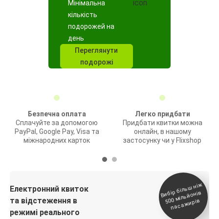
Мінімальна
кількість
подорожей на
день
Переглянути
подорожі
Безпечна оплата
Легко придбати
Сплачуйте за допомогою
Придбати квитки можна
PayPal, Google Pay, Visa та
онлайн, в нашому
міжнародних карток
застосунку чи у Flixshop
Вибір біль
ш ні
ж
500
паса
Електронний квиток
мільйонів
та відстеження в
жирів
режимі реального