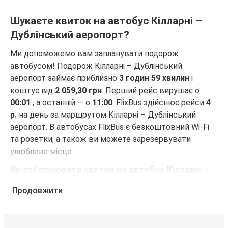
Шукаєте квиток на автобус Кілларні –
Дублінський аеропорт?
Ми допоможемо вам запланувати подорож
автобусом! Подорож Кілларні – Дублінський
аеропорт займає приблизно
3 годин 59 хвилин
і
коштує від
2 059,30 грн
. Перший рейс вирушає о
00:01
, а останній — о
11:00
. FlixBus здійснює рейси
4
р.
на день за маршрутом Кілларні – Дублінський
аеропорт. В автобусах FlixBus є безкоштовний Wi-Fi
та розетки, а також ви можете зарезервувати
улюблене місце.
Як забронювати квиток на автобус Кілларні –
Дублінський аеропорт
Продовжити
Забронювати квиток FlixBus — це неймовірно просто.
Бронювання можна зробити на цьому веб-сайті або
в безкоштовному додатку FlixBus за кілька кліків.