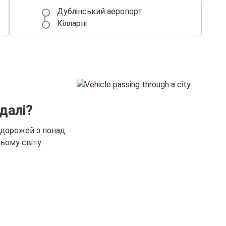
Дублінський аеропорт
Кілларні
далі?
одорожей з понад
ьому світу.