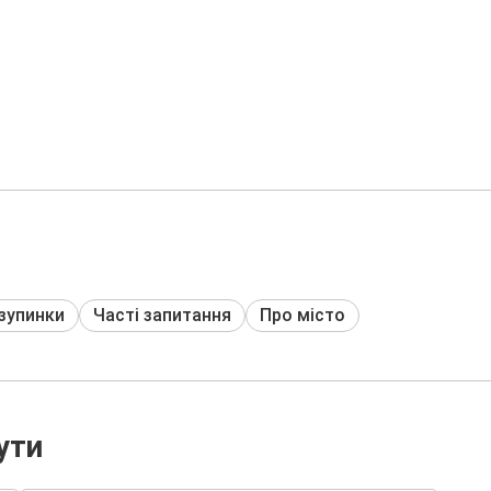
 зупинки
Часті запитання
Про місто
ути