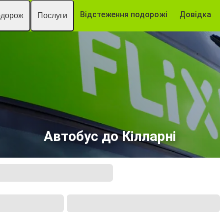
Відстеження подорожі
Довідка
одорож
Послуги
Автобус до Кілларні