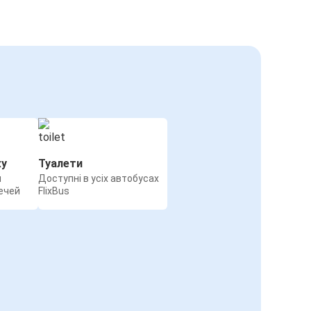
жу
Туалети
я
Доступні в усіх автобусах
ечей
FlixBus