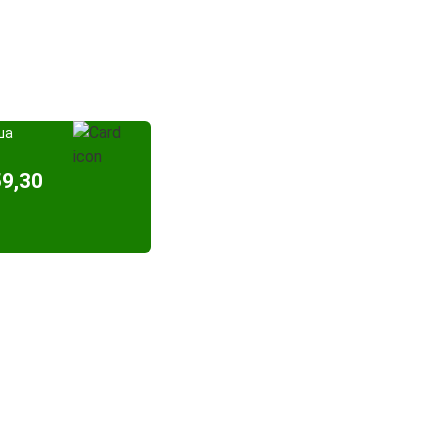
ша
59,30