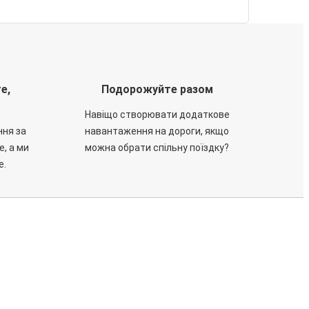
е,
Подорожуйте разом
Навіщо створювати додаткове
ння за
навантаження на дороги, якщо
е, а ми
можна обрати спільну поїздку?
е.