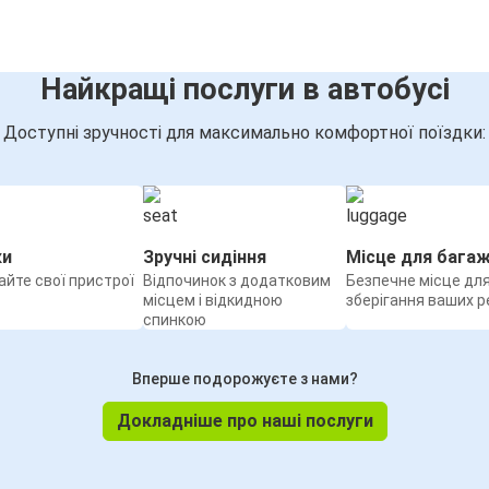
Найкращі послуги в автобусі
Доступні зручності для максимально комфортної поїздки:
ки
Зручні сидіння
Місце для бага
йте свої пристрої
Відпочинок з додатковим
Безпечне місце дл
місцем і відкидною
зберігання ваших р
спинкою
Вперше подорожуєте з нами?
Докладніше про наші послуги