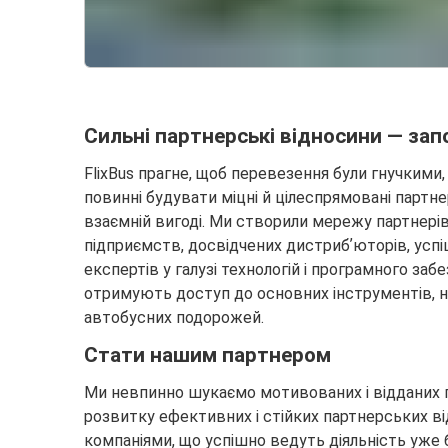
Сильні партнерські відносини — запо
FlixBus прагне, щоб перевезення були гнучкими
повинні будувати міцні й цілеспрямовані партне
взаємній вигоді. Ми створили мережу партнері
підприємств, досвідчених дистрибʼюторів, успі
експертів у галузі технологій і програмного за
отримують доступ до основних інструментів, не
автобусних подорожей.
Стати нашим партнером
Ми невпинно шукаємо мотивованих і відданих пар
розвитку ефективних і стійких партнерських ві
компаніями, що успішно ведуть діяльність уже ба