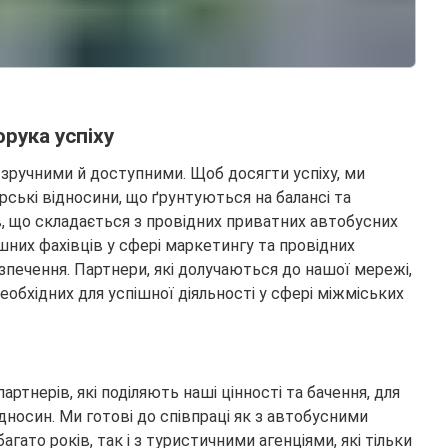
рука успіху
, зручними й доступними. Щоб досягти успіху, ми
рські відносини, що ґрунтуються на балансі та
в, що складається з провідних приватних автобусних
шних фахівців у сфері маркетингу та провідних
безпечення. Партнери, які долучаються до нашої мережі,
обхідних для успішної діяльності у сфері міжміських
тнерів, які поділяють наші цінності та бачення, для
дносин. Ми готові до співпраці як з автобусними
гато років, так і з туристичними агенціями, які тільки