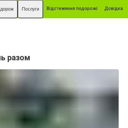
Відстеження подорожі
Довідка
одорож
Послуги
нь разом