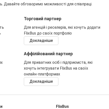
ь. Давайте обговоримо можливості для співпраці.
Торговий партнер
ть
Для агенцій і реселерів, які хочуть додати
ь
FlixBus до своїх портфоліо
Докладніше
Аффілійований партнер
их
Для приватних осіб і підприємств, які
хочуть інтегрувати FlixBus на своїх
онлайн-платформах
Докладніше
ки
FlixBus