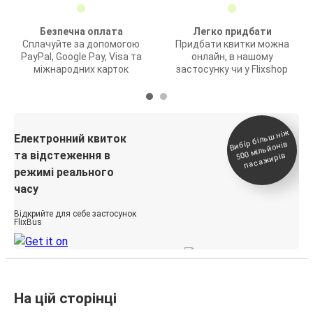
Безпечна оплата
Легко придбати
Сплачуйте за допомогою
Придбати квитки можна
PayPal, Google Pay, Visa та
онлайн, в нашому
міжнародних карток
застосунку чи у Flixshop
Вибір біль
ш ні
ж
500
паса
Електронний квиток
мільйонів
та відстеження в
жирів
режимі реального
часу
Відкрийте для себе застосунок
FlixBus
На цій сторінці