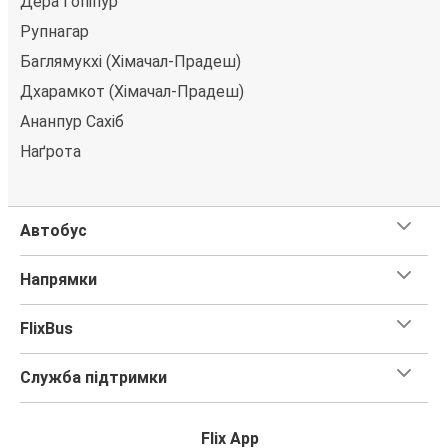
Дера Гопіпур
Також ви можете купити квиток за готівку у водія
Рупнагар
або в касі.
Баглямукхі (Хімачал-Прадеш)
Дхарамкот (Хімачал-Прадеш)
Ананпур Сахіб
Наґрота
Автобус
Напрямки
FlixBus
Служба підтримки
Flix App