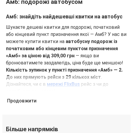
Амб: подорожі автобусом
Амб: знайдіть найдешевші квитки на автобус
Шукаєте дешеві квитки для подорожі, початковий
або кінцевий пункт призначення якої — Амб? У нас ви
можете купити квитки на
автобусну подорож із
початковим або кінцевим пунктом призначення
«Амб» за ціною від 309,00 грн
— якщо ви
бронюватимете заздалегідь, ціна буде ще меншою!
Кількість зупинок у пункті призначення «Амб» — 2.
До них прямують рейси з 29 кількох міст
.
Дізнайтеся, чи є в
мережі FlixBus
рейс з чи до
потрібного вам міста!
Продовжити
Чому для подорожей з кінцевим або
початковим пунктом призначення «Амб» слід
обирати FlixBus
FlixBus пропонує своїм пасажирам недорогі
Більше напрямків