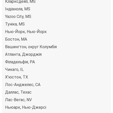
Кларксдейл, MS
подорожі з кінцевим або початковим пунктом
призначення «Белзоні»
Індіанола, MS
Yazoo City, MS
Забронювати квиток FlixBus — це легко. Бронювання
можна зробити на цьому веб-сайті або в
Туніка, MS
безкоштовному додатку FlixBus за кілька кліків.
Нью-Йорк, Нью-Йорк
Купуючи квиток онлайн для подорожі з кінцевим або
Бостон, MA
початковим пунктом призначення «Белзоні», ви
Вашингтон, округ Колумбія
можете вибрати один із численних способів оплати,
як-от кредитна картка, PayPal, Google Pay або Apple
Атланта, Джорджія
Pay. Також ви можете купити квиток за готівку у
Філадельфія, PA
водія або в касі.
Чикаго, IL
Х'юстон, TX
Лос-Анджелес, CA
Даллас, Техас
Лас-Вегас, NV
Ньюарк, Нью-Джерсі