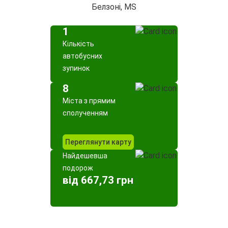
Белзоні, MS
1
Кількість
автобусних
зупинок
8
Міста з прямим
сполученням
Переглянути карту
Найдешевша
подорож
від 667,73 грн