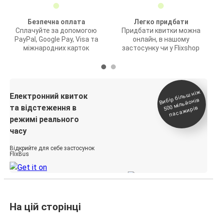
Безпечна оплата
Легко придбати
Сплачуйте за допомогою
Придбати квитки можна
PayPal, Google Pay, Visa та
онлайн, в нашому
міжнародних карток
застосунку чи у Flixshop
Вибір біль
ш ні
ж
500
паса
Електронний квиток
мільйонів
та відстеження в
жирів
режимі реального
часу
Відкрийте для себе застосунок
FlixBus
На цій сторінці