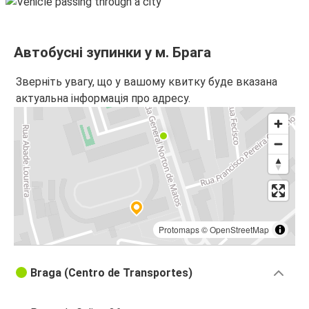
Коїмбра
Брага
Автобусні зупинки у м. Брага
Брага
Зверніть увагу, що у вашому квитку буде вказана
Авейру
актуальна інформація про адресу.
Брага
Коїмбра
Віго
Брага
Авейру
Protomaps
©
OpenStreetMap
Брага
Braga (Centro de Transportes)
Лаґос
Брага