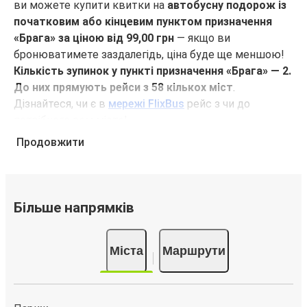
ви можете купити квитки на
автобусну подорож із
початковим або кінцевим пунктом призначення
«Брага» за ціною від 99,00 грн
— якщо ви
бронюватимете заздалегідь, ціна буде ще меншою!
Кількість зупинок у пункті призначення «Брага» — 2.
До них прямують рейси з 58 кількох міст
.
Дізнайтеся, чи є в
мережі FlixBus
рейс з чи до
потрібного вам міста!
Продовжити
Чому для подорожей з кінцевим або
початковим пунктом призначення «Брага» слід
обирати FlixBus
FlixBus пропонує своїм пасажирам недорогі
Більше напрямків
комфортні подорожі. Вирушаючи в подорож з
кінцевим або початковим пунктом призначення
Міста
Маршрути
«Брага», ви зможете використовувати такі зручності
в салоні, як Wi-Fi та розетки. Більш того, у ціну квитка
вже включено перевезення однієї одиниці
туристичного багажу й однієї одиниці ручної поклажі,