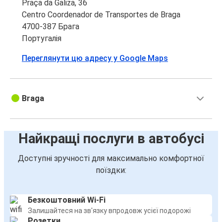
Praça da Galiza, 36
Брага
Centro Coordenador de Transportes de Braga
Лаґос
4700-387 Брага
Португалія
Тернопіль
Переглянути цю адресу у Google Maps
Брага
Брага
Лозанна
Braga
Брага
Канни
Найкращі послуги в автобусі
Доступні зручності для максимально комфортної
Брага
поїздки:
Тернопіль
Канни
Безкоштовний Wi-Fi
Брага
Залишайтеся на зв'язку впродовж усієї подорожі
Розетки