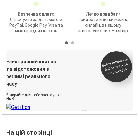
Безпечна оплата
Легко придбати
Сплачуйте за допомогою
Придбати квитки можна
PayPal, Google Pay, Visa та
онлайн, в нашому
міжнародних карток
застосунку чи у Flixshop
Вибір біль
ш ні
ж
500
паса
Електронний квиток
мільйонів
та відстеження в
жирів
режимі реального
часу
Відкрийте для себе застосунок
FlixBus
На цій сторінці