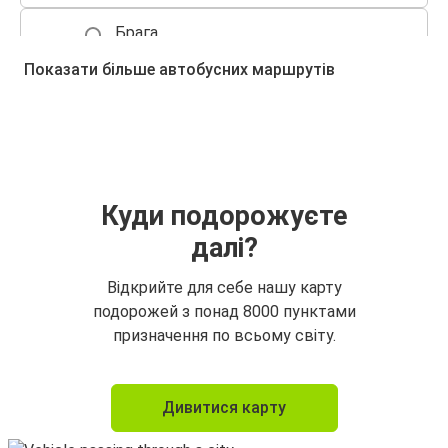
Брага
Порту
Показати більше автобусних маршрутів
Порту (Аеропорт)
Брага
Брага
Порту (Аеропорт)
Куди подорожуєте
далі?
Брага
Гімараєш
Відкрийте для себе нашу карту
подорожей з понад 8000 пунктами
Гімараєш
призначення по всьому світу.
Брага
Брага
Дивитися карту
Віго