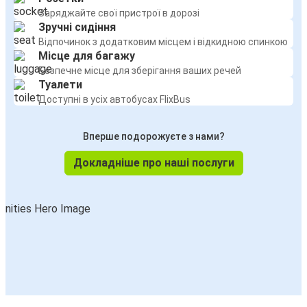
Лозанна
Заряджайте свої пристрої в дорозі
Зручні сидіння
Брага
Відпочинок з додатковим місцем і відкидною спинкою
Місце для багажу
Брага
Безпечне місце для зберігання ваших речей
Канни
Туалети
Доступні в усіх автобусах FlixBus
Канни
Брага
Вперше подорожуєте з нами?
Докладніше про наші послуги