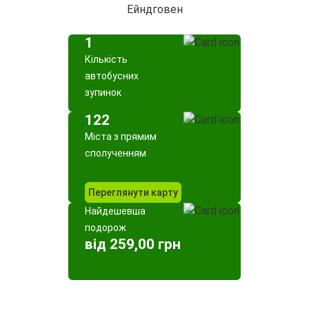
Ейндговен
1
Кількість
автобусних
зупинок
122
Міста з прямим
сполученням
Переглянути карту
Найдешевша
подорож
від 259,00 грн