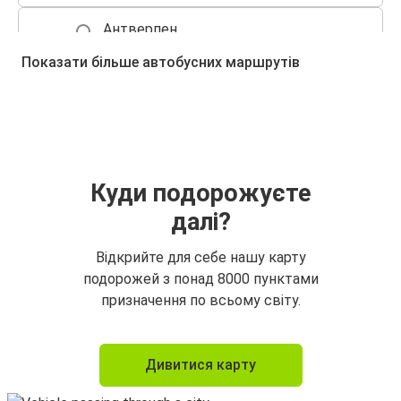
Антверпен
Ейндговен
Показати більше автобусних маршрутів
Брюссель
Ейндговен
Ейндговен
Париж
Куди подорожуєте
далі?
Ейндговен
Дюссельдорф
Відкрийте для себе нашу карту
подорожей з понад 8000 пунктами
Амстердам
призначення по всьому світу.
Ейндговен
Париж
Дивитися карту
Ейндговен