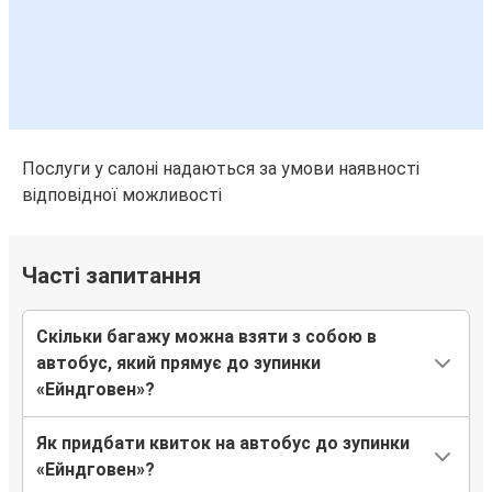
Ейндговен
Аеропорт Дюссельдорфа
Гамбург
Ейндговен
Послуги у салоні надаються за умови наявності
Аахен
відповідної можливості
Ейндговен
Ейндговен
Часті запитання
Аеропорт Брюсселя
Скільки багажу можна взяти з собою в
Ейндговен
автобус, який прямує до зупинки
Гамбург
«Ейндговен»?
Ейндговен
Як придбати квиток на автобус до зупинки
Реремонд
«Ейндговен»?