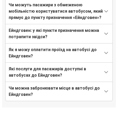
Ессен
Чи можуть пасажири з обмеженою
Ейндговен
мобільністю користуватися автобусом, який
прямує до пункту призначення «Ейндговен»?
Дуйсбург
Ейндговен
Ейндговен: у які пункти призначення можна
потрапити звідси?
Утрехт
Ейндговен
Як я можу оплатити проїзд на автобусі до
Ейндговен?
Ейндговен
Дортмунд
Які послуги для пасажирів доступні в
автобусах до Ейндговен?
Реремонд
Ейндговен
Чи можна забронювати місце в автобусі до
Ейндговен?
Ейндговен
Мюнхен