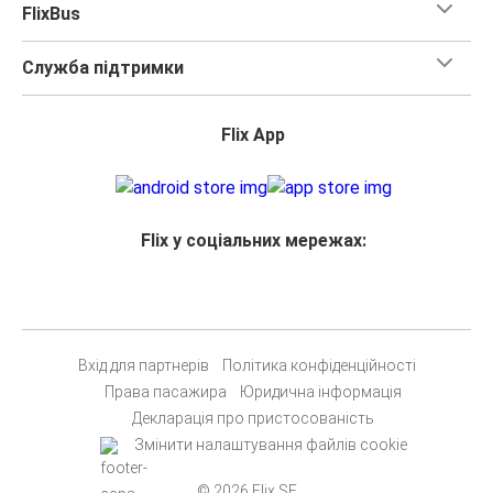
FlixBus
Ганновер
Служба підтримки
Ейндговен
Відень
Flix App
Ейндговен
Вроцлав
Мілан
Flix у соціальних мережах:
Ейндговен
Страсбург
Ейндговен
Вхід для партнерів
Політика конфіденційності
Права пасажира
Юридична інформація
Копенгаген
Декларація про пристосованість
Ейндговен
Змінити налаштування файлів cookie
Штутгарт
© 2026 Flix SE