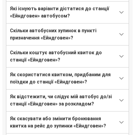
Ейндговен
Які існують варіанти дістатися до станції
Ессен
«Ейндговен» автобусом?
Ейндговен
Скільки автобусних зупинок в пункті
Утрехт
призначення «Ейндговен»?
Мюнхен
Скільки коштує автобусний квиток до
Ейндговен
станції «Ейндговен»?
Дортмунд
Як скористатися квитком, придбаним для
Ейндговен
поїздки до станції «Ейндговен»?
Ейндговен
Як відстежити, чи слідує мій автобус до/зі
Дуйсбург
станції «Ейндговен» за розкладом?
Аеропорт Брюсселя
Як скасувати або змінити бронювання
Ейндговен
квитка на рейс до зупинки «Ейндговен»?