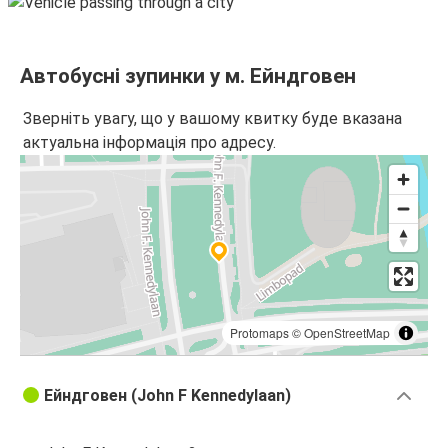
Дюссельдорф
Ейндговен
Автобусні зупинки у м. Ейндговен
Роттердам
Зверніть увагу, що у вашому квитку буде вказана
Ейндговен
актуальна інформація про адресу.
Ейндговен
Роттердам
Ейндговен
Кельн
Гаага
Protomaps
©
OpenStreetMap
Ейндговен
Ейндговен (John F Kennedylaan)
Кельн
Ейндговен