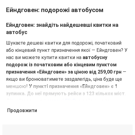
Варшава
Ейндговен
Ейндговен: подорожі автобусом
Ейндговен
Ейндговен: знайдіть найдешевші квитки на
Німеген
автобус
Шукаєте дешеві квитки для подорожі, початковий
Ейндговен
або кінцевий пункт призначення якої — Ейндговен? У
Цюрих
нас ви можете купити квитки на
автобусну
подорож із початковим або кінцевим пунктом
Ейндговен
призначення «Ейндговен» за ціною від 259,00 грн
—
Бруж
якщо ви бронюватимете заздалегідь, ціна буде ще
меншою!
У пункті призначення «Ейндговен» є 1
Ейндговен
зупинка. До неї прямують рейси з 123 кількох міст
.
Прага
Дізнайтеся, чи є в
мережі FlixBus
рейс з чи до
потрібного вам міста!
Продовжити
Ейндговен
Чому для подорожей з кінцевим або
Варшава
початковим пунктом призначення «Ейндговен»
слід обирати FlixBus