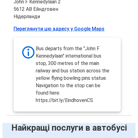
John F Kennedylaan 2
Ейндговен
5612 AB Ейндговен
Гаага
Нідерланди
Переглянути цю адресу у Google Maps
Ейндговен
Люксембург
Bus departs from the "John F
Берлін
Kennedylaan" international bus
Ейндговен
stop, 300 metres of the main
railway and bus station across the
Ейндговен
yellow flying bowling pins statue.
Берлін
Navigation to the stop can be
found here:
Люксембург
https://bit.ly/EindhovenCS
Ейндговен
Франкфурт
Найкращі послуги в автобусі
Ейндговен