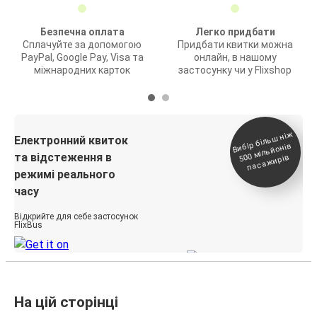
Безпечна оплата
Легко придбати
Сплачуйте за допомогою
Придбати квитки можна
PayPal, Google Pay, Visa та
онлайн, в нашому
міжнародних карток
застосунку чи у Flixshop
Вибір біль
ш ні
ж
500
паса
Електронний квиток
мільйонів
та відстеження в
жирів
режимі реального
часу
Відкрийте для себе застосунок
FlixBus
На цій сторінці