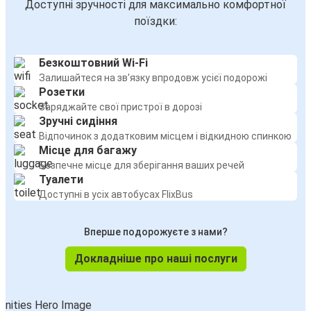
Доступні зручності для максимально комфортної
Маастрихт
поїздки:
Ейндговен
Безкоштовний Wi-Fi
Ейндговен
Залишайтеся на зв'язку впродовж усієї подорожі
Франкфурт
Розетки
Заряджайте свої пристрої в дорозі
Аеропорт Дюссельдорфа
Зручні сидіння
Ейндговен
Відпочинок з додатковим місцем і відкидною спинкою
Місце для багажу
Безпечне місце для зберігання ваших речей
Ейндговен
Туалети
Маастрихт
Доступні в усіх автобусах FlixBus
Ейндговен
Вперше подорожуєте з нами?
Гент
Докладніше про наші послуги
Гент
Ейндговен