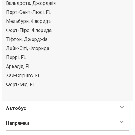
Вальдоста, Джорджія
можете вибрати один із численних способів оплати,
як-от кредитна картка, PayPal, Google Pay або Apple
Порт-Сент-Люсі, FL
Pay. Також ви можете купити квиток за готівку у
Мельбурн, Флорида
водія або в касі.
Форт-Пірс, Флорида
Тіфтон, Джорджія
Лейк-Сіті, Флорида
Перрі, FL
Аркадія, FL
Хай-Спрінгс, FL
Форт-Мід, FL
Автобус
Напрямки