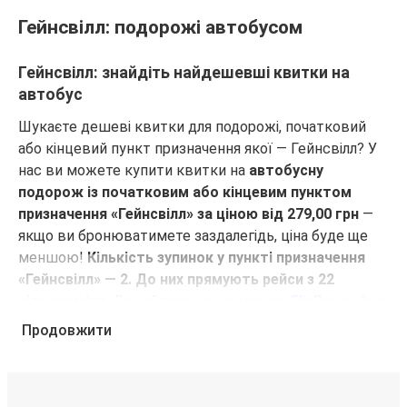
Гейнсвілл: подорожі автобусом
Гейнсвілл: знайдіть найдешевші квитки на
автобус
Шукаєте дешеві квитки для подорожі, початковий
або кінцевий пункт призначення якої — Гейнсвілл? У
нас ви можете купити квитки на
автобусну
подорож із початковим або кінцевим пунктом
призначення «Гейнсвілл» за ціною від 279,00 грн
—
якщо ви бронюватимете заздалегідь, ціна буде ще
меншою!
Кількість зупинок у пункті призначення
«Гейнсвілл» — 2. До них прямують рейси з 22
кількох міст
. Дізнайтеся, чи є в
мережі FlixBus
рейс з
чи до потрібного вам міста!
Продовжити
Чому для подорожей з кінцевим або
початковим пунктом призначення «Гейнсвілл»
слід обирати FlixBus