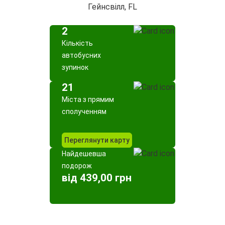
Гейнсвілл, FL
2
Кількість
автобусних
зупинок
21
Міста з прямим
сполученням
Переглянути карту
Найдешевша
подорож
від 439,00 грн