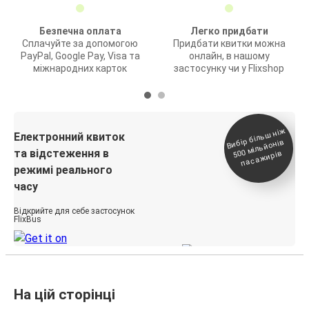
Безпечна оплата
Легко придбати
Сплачуйте за допомогою
Придбати квитки можна
PayPal, Google Pay, Visa та
онлайн, в нашому
міжнародних карток
застосунку чи у Flixshop
Вибір біль
ш ні
ж
500
паса
Електронний квиток
мільйонів
та відстеження в
жирів
режимі реального
часу
Відкрийте для себе застосунок
FlixBus
На цій сторінці