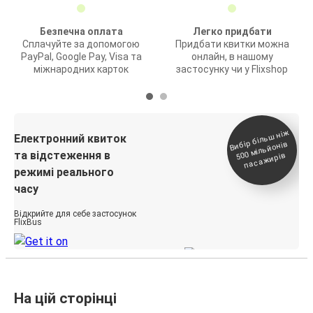
Безпечна оплата
Легко придбати
Сплачуйте за допомогою
Придбати квитки можна
PayPal, Google Pay, Visa та
онлайн, в нашому
міжнародних карток
застосунку чи у Flixshop
Вибір біль
ш ні
ж
500
паса
Електронний квиток
мільйонів
та відстеження в
жирів
режимі реального
часу
Відкрийте для себе застосунок
FlixBus
На цій сторінці