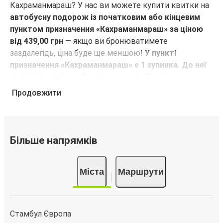
Кахраманмараш? У нас ви можете купити квитки на
автобусну подорож із початковим або кінцевим
пунктом призначення «Кахраманмараш» за ціною
від 439,00 грн
— якщо ви бронюватимете
заздалегідь, ціна буде ще меншою!
У пункті
призначення «Кахраманмараш» є 1 зупинка. До неї
прямують рейси з 51 кількох міст
. Дізнайтеся, чи є в
мережі FlixBus
рейс з чи до потрібного вам міста!
Продовжити
Чому для подорожей з кінцевим або
початковим пунктом призначення
«Кахраманмараш» слід обирати FlixBus
Більше напрямків
FlixBus пропонує своїм пасажирам недорогі
комфортні подорожі. Вирушаючи в подорож з
Міста
Маршрути
кінцевим або початковим пунктом призначення
«Кахраманмараш», ви зможете використовувати
такі зручності в салоні, як Wi-Fi та розетки. Більш
того, у ціну квитка вже включено перевезення однієї
Стамбул Європа
одиниці туристичного багажу й однієї одиниці ручної