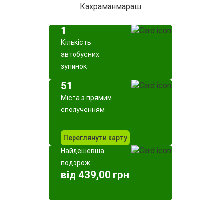
Кахраманмараш
1
Кількість
автобусних
зупинок
51
Міста з прямим
сполученням
Переглянути карту
Найдешевша
подорож
від 439,00 грн