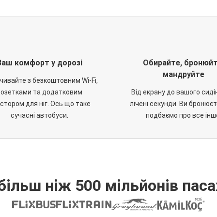
Ваш комфорт у дорозі
Обирайте, бронюйт
мандруйте
чивайте з безкоштовним Wi-Fi,
розетками та додатковим
Від екрану до вашого сиді
стором для ніг. Ось що таке
лічені секунди. Ви бронюєт
сучасні автобуси.
подбаємо про все інш
більш ніж 500 мільйонів паса