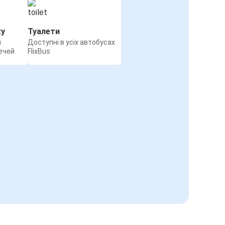
жу
Туалети
я
Доступні в усіх автобусах
ечей
FlixBus