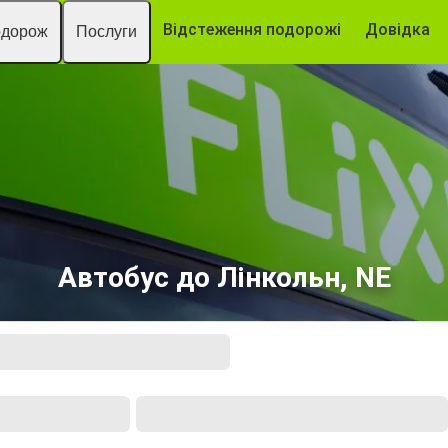
Відстеження подорожі
Довідка
одорож
Послуги
Автобус до Лінкольн, NE