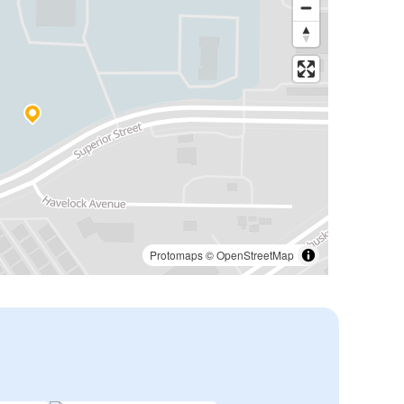
Protomaps
©
OpenStreetMap