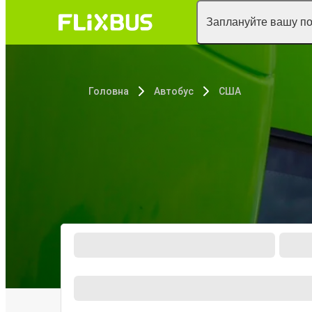
Заплануйте вашу п
Головна
Автобус
США