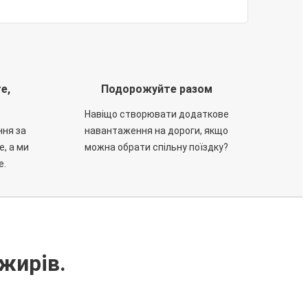
е,
Подорожуйте разом
Навіщо створювати додаткове
ння за
навантаження на дороги, якщо
е, а ми
можна обрати спільну поїздку?
е.
жирів.