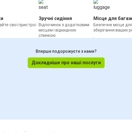
ки
Зручні сидіння
Місце для бага
йте свої пристрої
Відпочинок з додатковим
Безпечне місце дл
місцем і відкидною
зберігання ваших р
спинкою
Вперше подорожуєте з нами?
Докладніше про наші послуги