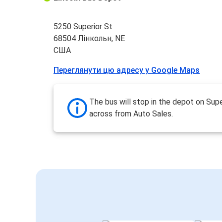
5250 Superior St
68504 Лінкольн, NE
США
Переглянути цю адресу у Google Maps
The bus will stop in the depot on Supe
across from Auto Sales.