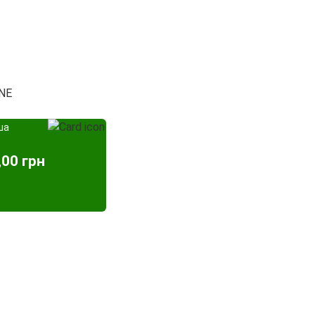
 NE
ша
,00 грн