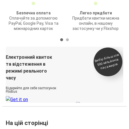
Безпечна оплата
Легко придбати
Сплачуйте за допомогою
Придбати квитки можна
PayPal, Google Pay, Visa та
онлайн, в нашому
міжнародних карток
застосунку чи у Flixshop
Вибір біль
ш ні
ж
500
паса
Електронний квиток
мільйонів
та відстеження в
жирів
режимі реального
часу
Відкрийте для себе застосунок
FlixBus
На цій сторінці