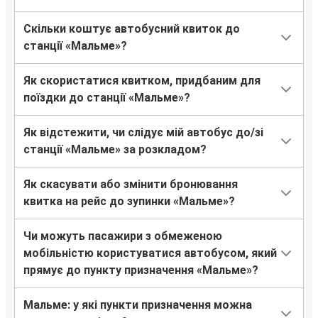
Мальме
Скільки коштує автобусний квиток до
Ессен
станції «Мальме»?
Мальме
Як скористатися квитком, придбаним для
Вроцлав
поїздки до станції «Мальме»?
Мальме
Як відстежити, чи слідує мій автобус до/зі
Київ
станції «Мальме» за розкладом?
Мальме
Як скасувати або змінити бронювання
Мальме
квитка на рейс до зупинки «Мальме»?
Ессен
Чи можуть пасажири з обмеженою
Мальме
мобільністю користуватися автобусом, який
Краків
прямує до пункту призначення «Мальме»?
Катовіце
Мальме: у які пункти призначення можна