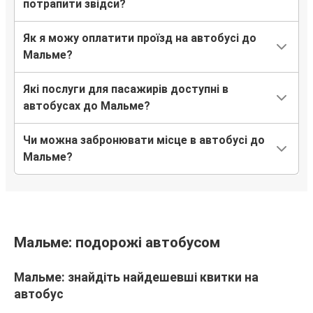
Мальме
потрапити звідси?
Мальме
Як я можу оплатити проїзд на автобусі до
Катовіце
Мальме?
Дюссельдорф
Які послуги для пасажирів доступні в
Мальме
автобусах до Мальме?
Нюшьопінг
Чи можна забронювати місце в автобусі до
Мальме
Мальме?
Ляйпціг
Мальме
Мальме: подорожі автобусом
Львів
Мальме
Мальме: знайдіть найдешевші квитки на
автобус
Мальме
Дюссельдорф