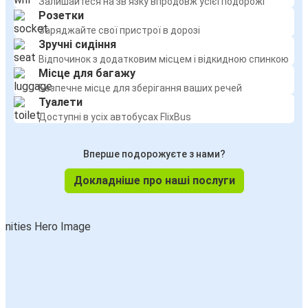
Залишайтеся на зв'язку впродовж усієї подорожі
Мальме
Розетки
Заряджайте свої пристрої в дорозі
Мальме
Зручні сидіння
Відпочинок з додатковим місцем і відкидною спинкою
Гальмстад
Місце для багажу
Безпечне місце для зберігання ваших речей
Мальме
Туалети
Гельсінгборг
Доступні в усіх автобусах FlixBus
Мальме
Вперше подорожуєте з нами?
Кіль
Докладніше про наші послуги
Мальме
Мюнхен
Прага
Мальме
Мальме