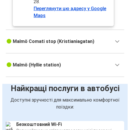
28.
Роcток
Переглянути цю адресу у Google
Maps
Мальме
Ганновер
Мальме
Malmö Comati stop (Kristianiagatan)
Амстердам
Амстердам
Malmö (Hyllie station)
Мальме
Кіль
Найкращі послуги в автобусі
Мальме
Доступні зручності для максимально комфортної
Мюнхен
поїздки:
Мальме
Безкоштовний Wi-Fi
Гальмстад