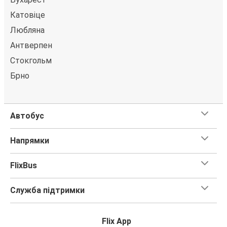
Катовіце
Гожув-Велкопольський
Любляна
Мальме
Антверпен
Мальме
Стокгольм
Нюшьопінг
Брно
Штутгарт
Мальме
Автобус
Мальме
Напрямки
Щецін
FlixBus
Щецін
Мальме
Служба підтримки
Вінниця
Мальме
Flix App