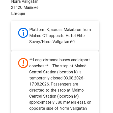
Norra Vallgatan
21120 Мальме
Мальме
Швеція
Міжнародний аеропорт Копенгаген
(Каструп)
Platform K, across Mälarbron from
Malmö CT opposite Hotel Elite
Орхус
Savoy/Norra Vallgatan 60
Мальме
Ганновер
**Long-distance buses and airport
Мальме
coaches:** - The stop at Malmö
Central Station (location K) is
Роcток
temporarily closed 03.08.2026-
Мальме
17.08.2026. Passengers are
directed to the stop at Malmö
Мальме
Central Station (location M),
Орхус
approximately 380 meters east, on
opposite side of Norra Vallgatan
Мальме