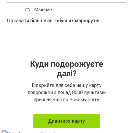
Мальме
Гетеборг
Показати більше автобусних маршрутів
Гетеборг
Мальме
Гамбург
Мальме
Куди подорожуєте
далі?
Стокгольм
Мальме
Відкрийте для себе нашу карту
подорожей з понад 8000 пунктами
Мальме
призначення по всьому світу.
Гамбург
Берлін
Дивитися карту
Мальме