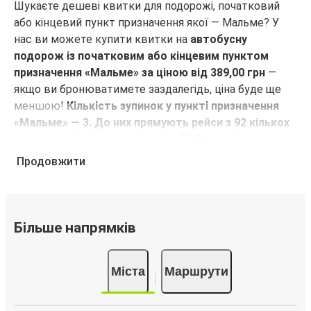
Шукаєте дешеві квитки для подорожі, початковий
або кінцевий пункт призначення якої — Мальме? У
Тернопіль
нас ви можете купити квитки на
автобусну
Мальме
подорож із початковим або кінцевим пунктом
призначення «Мальме» за ціною від 389,00 грн
—
Мальме
якщо ви бронюватимете заздалегідь, ціна буде ще
Aalborg
меншою!
Кількість зупинок у пункті призначення
«Мальме» — 3. До них прямують рейси з 92 кількох
Мальме
міст
. Дізнайтеся, чи є в
мережі FlixBus
рейс з чи до
Будапешт
потрібного вам міста!
Продовжити
Чому для подорожей з кінцевим або
Гаага
початковим пунктом призначення «Мальме»
Мальме
слід обирати FlixBus
Більше напрямків
Мальме
FlixBus пропонує своїм пасажирам недорогі
Ляйпціг
комфортні подорожі. Вирушаючи в подорож з
Міста
Маршрути
кінцевим або початковим пунктом призначення
«Мальме», ви зможете використовувати такі
Мальме
зручності в салоні, як Wi-Fi та розетки. Більш того, у
Львів