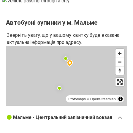
Мальме
Берлін
Автобусні зупинки у м. Мальме
Йончепінг
Зверніть увагу, що у вашому квитку буде вказана
Мальме
актуальна інформація про адресу.
Мальме
Осло
Мальме
Йончепінг
Осло
Protomaps
©
OpenStreetMap
Мальме
Мальме - Центральний залізничний вокзал
Міжнародний аеропорт Копенгаген
(Каструп)
Мальме