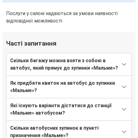
Прага
Послуги у салоні надаються за умови наявності
Мальме
відповідної можливості
Вроцлав
Варшава
Часті запитання
Мальме
Скільки багажу можна взяти з собою в
Мальме
автобус, який прямує до зупинки «Мальме»?
Варшава
Як придбати квиток на автобус до зупинки
Будапешт
«Мальме»?
Мальме
Які існують варіанти дістатися до станції
Краків
«Мальме» автобусом?
Мальме
Скільки автобусних зупинок в пункті
Гельсінгборг
призначення «Мальме»?