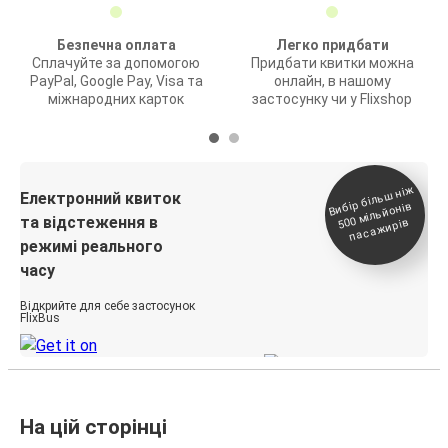
Безпечна оплата
Легко придбати
Сплачуйте за допомогою
Придбати квитки можна
PayPal, Google Pay, Visa та
онлайн, в нашому
міжнародних карток
застосунку чи у Flixshop
Вибір біль
ш ні
ж
500
паса
Електронний квиток
мільйонів
та відстеження в
жирів
режимі реального
часу
Відкрийте для себе застосунок
FlixBus
На цій сторінці