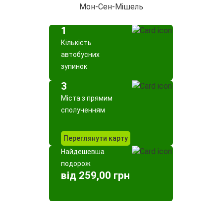
Мон-Сен-Мішель
1
Кількість
автобусних
зупинок
3
Міста з прямим
сполученням
Переглянути карту
Найдешевша
подорож
від 259,00 грн