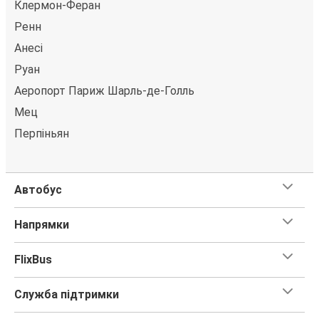
Клермон-Феран
Ренн
Анесі
Руан
Аеропорт Париж Шарль-де-Голль
Мец
Перпіньян
Автобус
Напрямки
FlixBus
Служба підтримки