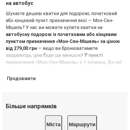
на автобус
Шукаєте дешеві квитки для подорожі, початковий
або кінцевий пункт призначення якої — Мон-Сен-
Мішель? У нас ви можете купити квитки на
автобусну подорож із початковим або кінцевим
пунктом призначення «Мон-Сен-Мішель» за ціною
від 279,00 грн
— якщо ви бронюватимете
заздалегідь, ціна буде ще меншою!
У пункті
призначення «Мон-Сен-Мішель» є 1 зупинка. До неї
прямують рейси з 3 кількох міст
. Дізнайтеся, чи є в
мережі FlixBus
рейс з чи до потрібного вам міста!
Продовжити
Чому для подорожей з кінцевим або
початковим пунктом призначення «Мон-Сен-
Мішель» слід обирати FlixBus
Більше напрямків
FlixBus пропонує своїм пасажирам недорогі
комфортні подорожі. Вирушаючи в подорож з
Міста
Маршрути
кінцевим або початковим пунктом призначення