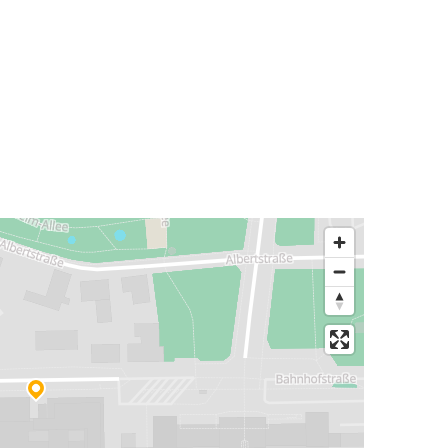
Мюнхенський міжнародний
аеропорт
Регенсбург
Франкфурт
Регенсбург
Регенсбург
Цюрих
Амстердам
Регенсбург
Регенсбург
Варшава
Регенсбург
Вроцлав