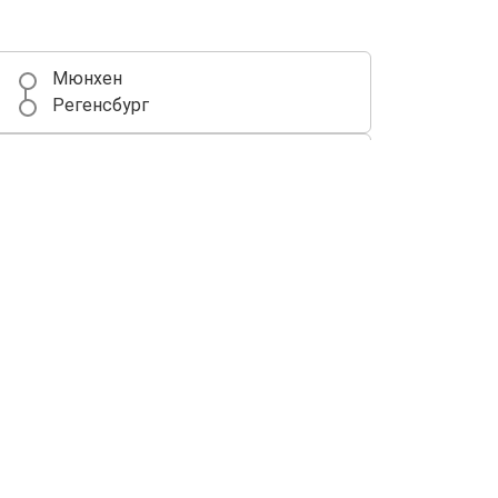
Мюнхен
Регенсбург
Відень
Регенсбург
Регенсбург
Нюрнберг
Регенсбург
Париж
Регенсбург
Ляйпціг