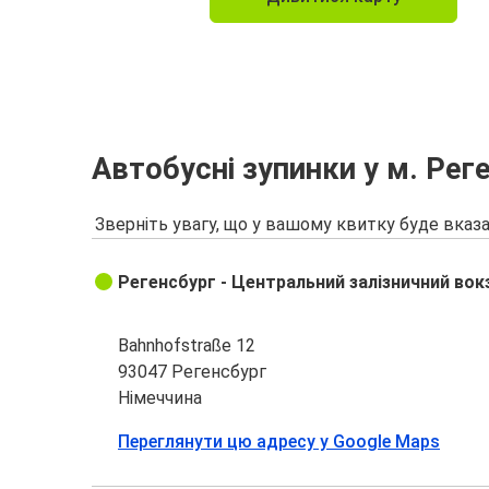
Регенсбург
Будапешт
Регенсбург
Пассау
Автобусні зупинки у м. Рег
Регенсбург
Зверніть увагу, що у вашому квитку буде вказа
Кельн
Регенсбург - Центральний залізничний вок
Пассау
Регенсбург
Bahnhofstraße 12
Регенсбург
93047 Регенсбург
Дюссельдорф
Німеччина
Переглянути цю адресу у Google Maps
Ляйпціг
Регенсбург