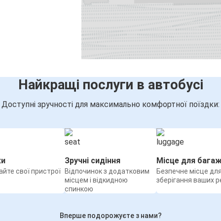
Братислава
Регенсбург
Регенсбург
Штутгарт
Найкращі послуги в автобусі
Штутгарт
Регенсбург
Доступні зручності для максимально комфортної поїздки:
Львів
Регенсбург
ки
Зручні сидіння
Місце для бага
Регенсбург
йте свої пристрої
Відпочинок з додатковим
Безпечне місце дл
Інсбрук
місцем і відкидною
зберігання ваших р
спинкою
Регенсбург
Аеропорт Меммінген
Вперше подорожуєте з нами?