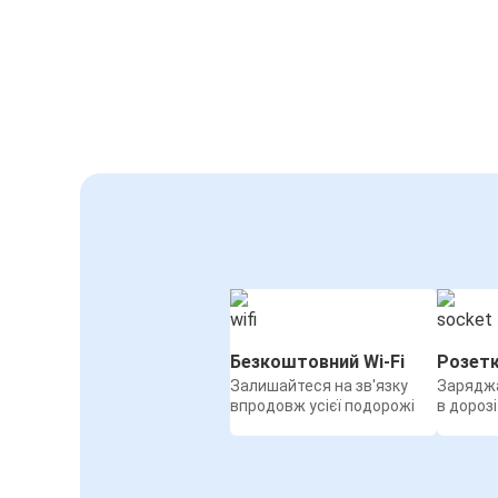
Мілан
Регенсбург
Гамбург
Регенсбург
Регенсбург
Краків
Аеропорт Меммінген
Регенсбург
Безкоштовний Wi-Fi
Розет
Регенсбург
Залишайтеся на зв'язку
Заряджа
Братислава
впродовж усієї подорожі
в дорозі
Регенсбург
Пльзень