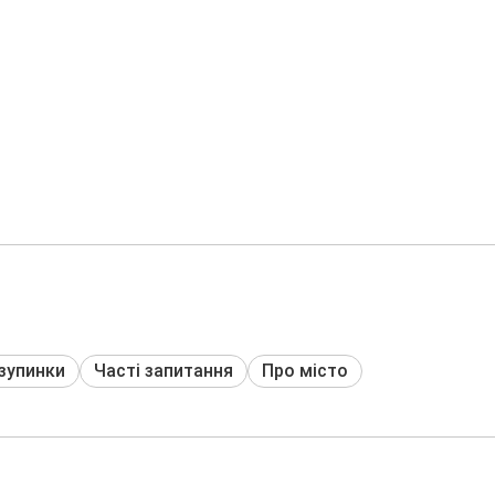
 зупинки
Часті запитання
Про місто