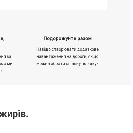
е,
Подорожуйте разом
Навіщо створювати додаткове
ння за
навантаження на дороги, якщо
е, а ми
можна обрати спільну поїздку?
е.
жирів.