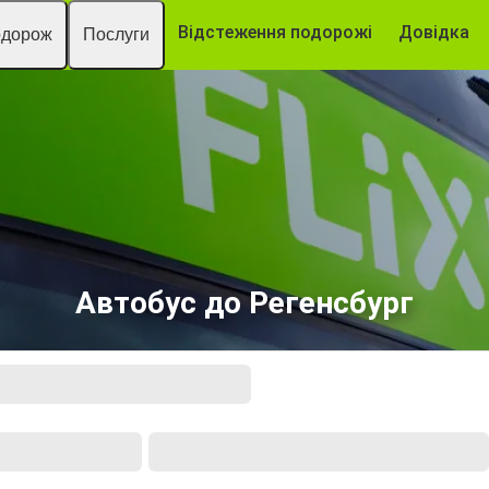
Відстеження подорожі
Довідка
одорож
Послуги
Автобус до Регенсбург