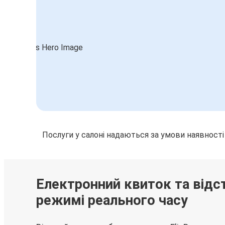
Регенсбург
Рим
Регенсбург
Франкфуртський аеропорт (FRA)
Лодзь
Регенсбург
Регенсбург
Послуги у салоні надаються за умови наявності
Гоф
Франкфуртський аеропорт (FRA)
Регенсбург
Електронний квиток та відс
режимі реального часу
Регенсбург
Брно