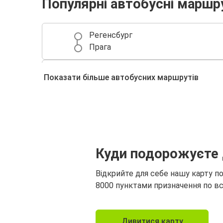
Популярні автобусні маршр
Регенсбург
Прага
Прага
Показати більше автобусних маршрутів
Регенсбург
Регенсбург
Берлін
Нюрнберг
Куди подорожуєте 
Регенсбург
Відкрийте для себе нашу карту п
Будапешт
8000 пунктами призначення по вс
Регенсбург
Дивитися карту