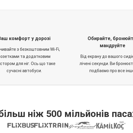
Ваш комфорт у дорозі
Обирайте, бронюйт
мандруйте
чивайте з безкоштовним Wi-Fi,
розетками та додатковим
Від екрану до вашого сиді
стором для ніг. Ось що таке
лічені секунди. Ви бронюєт
сучасні автобуси.
подбаємо про все інш
більш ніж 500 мільйонів паса