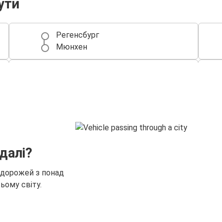
ути
Регенсбург
Мюнхен
Регенсбург
Відень
Берлін
Регенсбург
Регенсбург
далі?
Франкфурт
одорожей з понад
Регенсбург
ьому світу.
Мюнхенський міжнародний
аеропорт