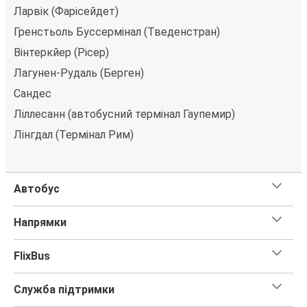
початковим пунктом призначення «Розв'язка
Ларвік (Фарісейдет)
Скйельсвік (Порсгрунн)», ви можете вибрати один із
Гренстьоль Буссермінал (Тведенстран)
численних способів оплати, як-от кредитна картка,
PayPal, Google Pay або Apple Pay. Також ви можете
Вінтеркйер (Рісер)
купити квиток за готівку у водія або в касі.
Лагунен-Рудаль (Берген)
Сандес
Ліллесанн (автобусний термінал Гаупемир)
Лінгдал (Термінал Рим)
Автобус
Напрямки
FlixBus
Служба підтримки