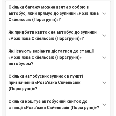
Скільки багажу можна взяти з собою в
автобус, який прямує до зупинки «Розв'язка
Скйельсвік (Порсгрунн)»?
Як придбати квиток на автобус до зупинки
«Розв'язка Скйельсвік (Порсгрунн)»?
Які існують варіанти дістатися до станції
«Розв'язка Скйельсвік (Порсгрунн)»
автобусом?
Скільки автобусних зупинок в пункті
призначення «Розв'язка Скйельсвік
(Порсгрунн)»?
Скільки коштує автобусний квиток до
станції «Розв'язка Скйельсвік (Порсгрунн)»?