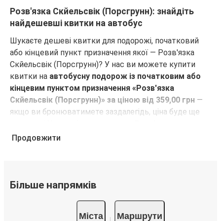
Розв'язка Скйельсвік (Порсгрунн): знайдіть
найдешевші квитки на автобус
Шукаєте дешеві квитки для подорожі, початковий
або кінцевий пункт призначення якої — Розв'язка
Скйельсвік (Порсгрунн)? У нас ви можете купити
квитки на
автобусну подорож із початковим або
кінцевим пунктом призначення «Розв'язка
Скйельсвік (Порсгрунн)» за ціною від 359,00 грн
—
якщо ви бронюватимете заздалегідь, ціна буде ще
меншою!
У пункті призначення «Розв'язка
Скйельсвік (Порсгрунн)» є 1 зупинка. До неї
Продовжити
прямують рейси з 35 кількох міст
. Дізнайтеся, чи є в
мережі FlixBus
рейс з чи до потрібного вам міста!
Чому для подорожей з кінцевим або
Більше напрямків
початковим пунктом призначення «Розв'язка
Скйельсвік (Порсгрунн)» слід обирати FlixBus
Міста
Маршрути
FlixBus пропонує своїм пасажирам недорогі