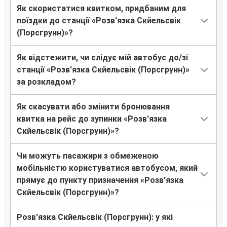
Як скористатися квитком, придбаним для
поїздки до станції «Розв'язка Скйельсвік
(Порсгрунн)»?
Як відстежити, чи слідує мій автобус до/зі
станції «Розв'язка Скйельсвік (Порсгрунн)»
за розкладом?
Як скасувати або змінити бронювання
квитка на рейс до зупинки «Розв'язка
Скйельсвік (Порсгрунн)»?
Чи можуть пасажири з обмеженою
мобільністю користуватися автобусом, який
прямує до пункту призначення «Розв'язка
Скйельсвік (Порсгрунн)»?
Розв'язка Скйельсвік (Порсгрунн): у які