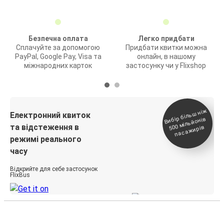
Безпечна оплата
Легко придбати
Сплачуйте за допомогою
Придбати квитки можна
PayPal, Google Pay, Visa та
онлайн, в нашому
міжнародних карток
застосунку чи у Flixshop
Вибір біль
ш ні
ж
500
паса
Електронний квиток
мільйонів
та відстеження в
жирів
режимі реального
часу
Відкрийте для себе застосунок
FlixBus