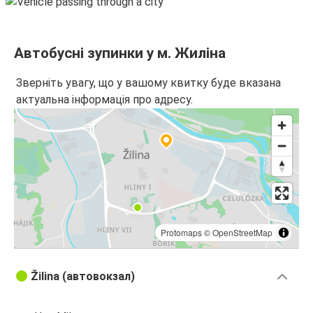
Жиліна
Прага
Автобусні зупинки у м. Жиліна
Катовіце
Зверніть увагу, що у вашому квитку буде вказана
Жиліна
актуальна інформація про адресу.
Жиліна
Варшава
Аеропорт Краків
Жиліна
Жиліна
Protomaps
©
OpenStreetMap
Будапешт
Žilina (автовокзал)
Будапешт
Жиліна