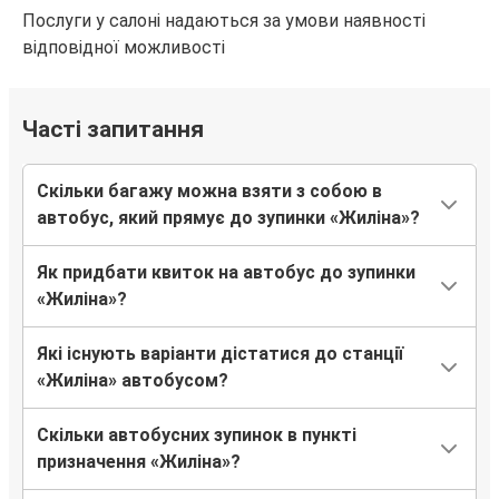
Живець
Послуги у салоні надаються за умови наявності
Жиліна
відповідної можливості
Медика
Часті запитання
Жиліна
Жиліна
Скільки багажу можна взяти з собою в
Живець
автобус, який прямує до зупинки «Жиліна»?
Жиліна
Як придбати квиток на автобус до зупинки
Бельсько-Бяла
«Жиліна»?
Мюнхен
Які існують варіанти дістатися до станції
Жиліна
«Жиліна» автобусом?
Львів
Скільки автобусних зупинок в пункті
Жиліна
призначення «Жиліна»?