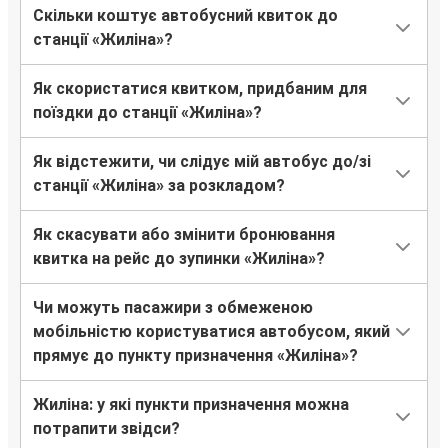
Жиліна
Скільки коштує автобусний квиток до
Пльзень
станції «Жиліна»?
Жиліна
Як скористатися квитком, придбаним для
Медика
поїздки до станції «Жиліна»?
Жиліна
Як відстежити, чи слідує мій автобус до/зі
Мюнхен
станції «Жиліна» за розкладом?
Жиліна
Як скасувати або змінити бронювання
Житомир
квитка на рейс до зупинки «Жиліна»?
Чи можуть пасажири з обмеженою
Житомир
мобільністю користуватися автобусом, який
Жиліна
прямує до пункту призначення «Жиліна»?
Жиліна
Жиліна: у які пункти призначення можна
Пряшів
потрапити звідси?