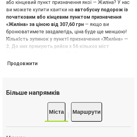
Пльзень
або кінцевий пункт призначення якої — Жиліна? У нас
Жиліна
ви можете купити квитки на
автобусну подорож із
початковим або кінцевим пунктом призначення
Мукачево
«Жиліна» за ціною від 307,60 грн
— якщо ви
Жиліна
бронюватимете заздалегідь, ціна буде ще меншою!
Кількість зупинок у пункті призначення «Жиліна» —
2. До них прямують рейси з 56 кількох міст
.
Жиліна
Дізнайтеся, чи є в
мережі FlixBus
рейс з чи до
Рівне
потрібного вам міста!
Продовжити
Жиліна
Чому для подорожей з кінцевим або
Пула
початковим пунктом призначення «Жиліна»
слід обирати FlixBus
Тренчин
Більше напрямків
FlixBus пропонує своїм пасажирам недорогі
Жиліна
комфортні подорожі. Вирушаючи в подорож з
Міста
Маршрути
кінцевим або початковим пунктом призначення
Пряшів
«Жиліна», ви зможете використовувати такі
Жиліна
зручності в салоні, як Wi-Fi та розетки. Більш того, у
ціну квитка вже включено перевезення однієї