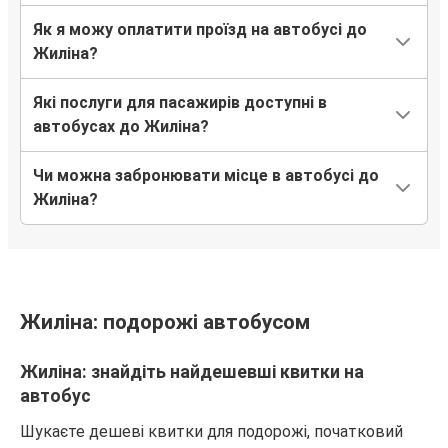
Жиліна
Як я можу оплатити проїзд на автобусі до
Мукачево
Жиліна?
Рівне
Які послуги для пасажирів доступні в
Жиліна
автобусах до Жиліна?
Жиліна
Чи можна забронювати місце в автобусі до
Аеропорт Катовіце
Жиліна?
Жиліна
Жешув
Жиліна
Жиліна: подорожі автобусом
Сопот
Жиліна: знайдіть найдешевші квитки на
Жиліна
автобус
Тренчин
Шукаєте дешеві квитки для подорожі, початковий