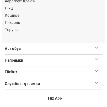
Аеропорт Краків
Жиліна
Лінц
Кошице
Каунас
Жиліна
Пльзень
Торунь
Пула
Жиліна
Автобус
Перемишль
Жиліна
Напрямки
Жиліна
FlixBus
Лодзь
Служба підтримки
Жиліна
Вільнюс
Flix App
Вільнюс