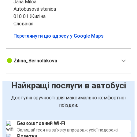
Jána Milca
Жиліна
Autobusová stanica
Аеропорт Краків
010 01 Жиліна
Словакія
Гданськ
Переглянути цю адресу у Google Maps
Жиліна
Жиліна
Гданськ
Žilina,,Bernolákova
Аеропорт Катовіце
Жиліна
Найкращі послуги в автобусі
Доступні зручності для максимально комфортної
Бельсько-Бяла
поїздки:
Жиліна
Ужгород
Безкоштовний Wi-Fi
Жиліна
Залишайтеся на зв'язку впродовж усієї подорожі
Розетки