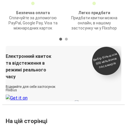
Безпечна оплата
Легко придбати
Сплачуйте за допомогою
Придбати квитки можна
PayPal, Google Pay, Visa та
онлайн, в нашому
міжнародних карток
застосунку чи у Flixshop
Вибір біль
ш ні
ж
500
паса
Електронний квиток
мільйонів
та відстеження в
жирів
режимі реального
часу
Відкрийте для себе застосунок
FlixBus
На цій сторінці