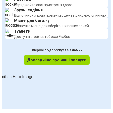
Київ
Заряджайте свої пристрої в дорозі
Зручні сидіння
Жиліна
Відпочинок з додатковим місцем і відкидною спинкою
Місце для багажу
Жиліна
Безпечне місце для зберігання ваших речей
Львів
Туалети
Доступні в усіх автобусах FlixBus
Жиліна
Київ
Вперше подорожуєте з нами?
Докладніше про наші послуги
Варшава
Жиліна
Жиліна
Ужгород
Лодзь
Жиліна