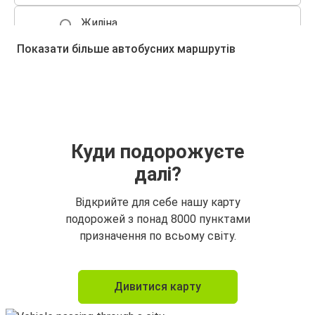
Жиліна
Катовіце
Показати більше автобусних маршрутів
Жиліна
Відень
Жиліна
Братислава
Куди подорожуєте
далі?
Відень
Жиліна
Відкрийте для себе нашу карту
подорожей з понад 8000 пунктами
Стрий
призначення по всьому світу.
Жиліна
Прага
Дивитися карту
Жиліна