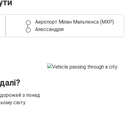
ути
Аеропорт Мілан Мальпенса (MXP)
Алессандрія
далі?
одорожей з понад
ьому світу.