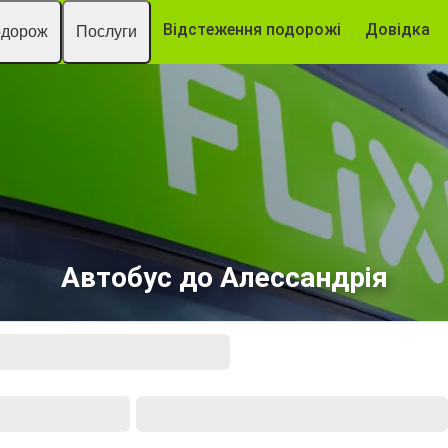
Відстеження подорожі
Довідка
одорож
Послуги
Автобус до Алессандрія