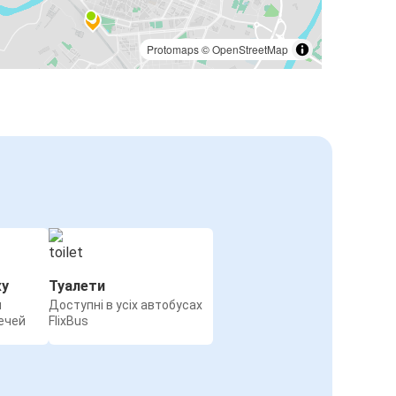
Protomaps
©
OpenStreetMap
жу
Туалети
я
Доступні в усіх автобусах
ечей
FlixBus