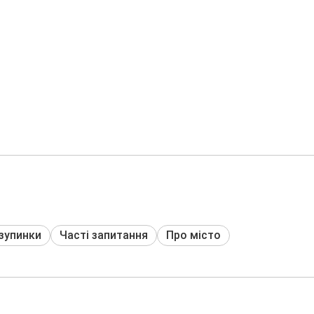
 зупинки
Часті запитання
Про місто