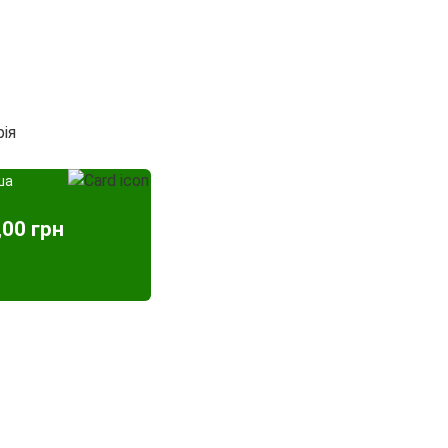
рія
ша
,00 грн