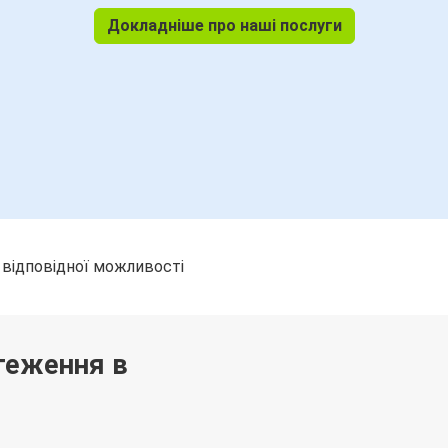
Докладніше про наші послуги
 відповідної можливості
теження в