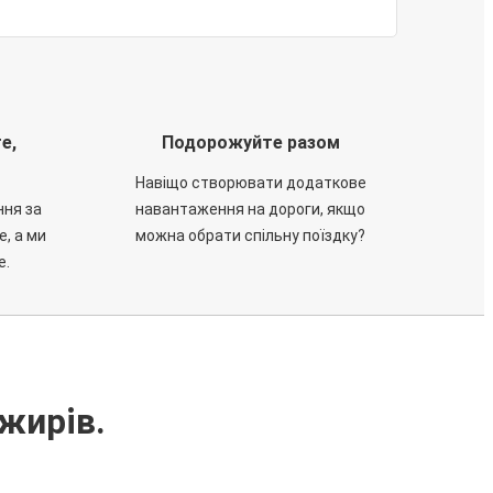
е,
Подорожуйте разом
Навіщо створювати додаткове
ння за
навантаження на дороги, якщо
е, а ми
можна обрати спільну поїздку?
е.
жирів.