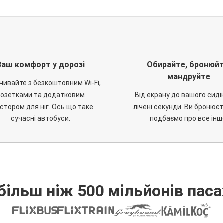
Ваш комфорт у дорозі
Обирайте, бронюйт
мандруйте
чивайте з безкоштовним Wi-Fi,
розетками та додатковим
Від екрану до вашого сиді
стором для ніг. Ось що таке
лічені секунди. Ви бронюєт
сучасні автобуси.
подбаємо про все інш
більш ніж 500 мільйонів паса