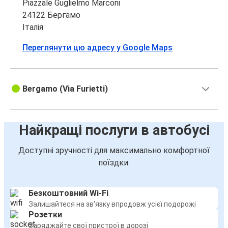
Piazzale Guglielmo Marconi
Брешія
24122 Бергамо
Бергамо
Італія
Переглянути цю адресу у Google Maps
Віченца
Бергамо
Бергамо
Bergamo (Via Furietti)
Аеропорт Бергамо Оріо-аль-Серіо
Бергамо
Найкращі послуги в автобусі
Віченца
Доступні зручності для максимально комфортної
поїздки:
Бергамо
Брешія
Безкоштовний Wi-Fi
Аеропорт Бергамо Оріо-аль-Серіо
Залишайтеся на зв'язку впродовж усієї подорожі
Бергамо
Розетки
Заряджайте свої пристрої в дорозі