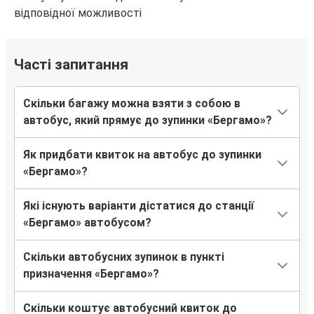
Аеропорт Венеції
відповідної можливості
Бергамо
Часті запитання
Київ
Бергамо
Скільки багажу можна взяти з собою в
Марібор
автобус, який прямує до зупинки «Бергамо»?
Бергамо
Як придбати квиток на автобус до зупинки
Бергамо
«Бергамо»?
Аеропорт Рим Чампіно
Які існують варіанти дістатися до станції
Бергамо
«Бергамо» автобусом?
Франкфурт
Скільки автобусних зупинок в пункті
Штутгарт
призначення «Бергамо»?
Бергамо
Скільки коштує автобусний квиток до