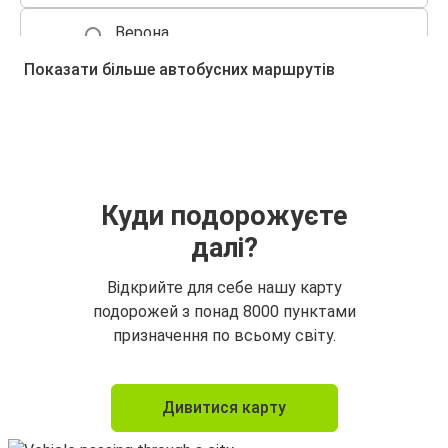
Верона
Бергамо
Показати більше автобусних маршрутів
Бергамо
Венеція
Бергамо
Болонья
Куди подорожуєте
далі?
Бергамо
Аеропорт Мілан Мальпенса (MXP)
Відкрийте для себе нашу карту
подорожей з понад 8000 пунктами
Венеція
призначення по всьому світу.
Бергамо
Болонья
Дивитися карту
Бергамо