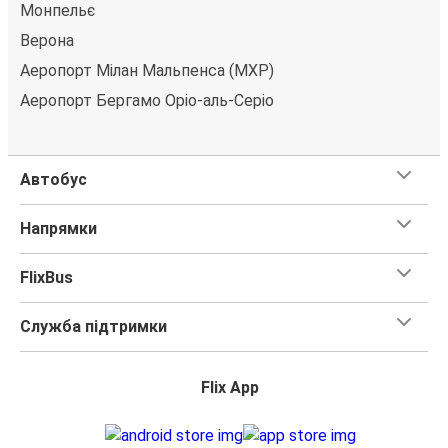
Монпельє
Верона
Аеропорт Мілан Мальпенса (MXP)
Аеропорт Бергамо Оріо-аль-Серіо
Автобус
Напрямки
FlixBus
Служба підтримки
Flix App