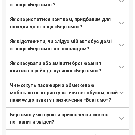
Бергамо
станції «Бергамо»?
Аеропорт Венеції
Як скористатися квитком, придбаним для
Бергамо
поїздки до станції «Бергамо»?
Женева
Як відстежити, чи слідує мій автобус до/зі
Бергамо
станції «Бергамо» за розкладом?
Марібор
Як скасувати або змінити бронювання
Львів
квитка на рейс до зупинки «Бергамо»?
Бергамо
Чи можуть пасажири з обмеженою
мобільністю користуватися автобусом, який
Бергамо
прямує до пункту призначення «Бергамо»?
Ляйпціг
Бергамо: у які пункти призначення можна
Ляйпціг
потрапити звідси?
Бергамо