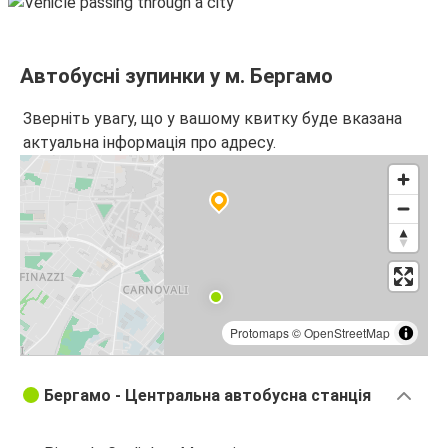
Бергамо
Флоренція
Автобусні зупинки у м. Бергамо
Аеропорт Мілан Мальпенса (MXP)
Зверніть увагу, що у вашому квитку буде вказана
Бергамо
актуальна інформація про адресу.
Флоренція
Бергамо
Генуя
Бергамо
Бергамо
Protomaps
©
OpenStreetMap
Ніцца
Бергамо - Центральна автобусна станція
Бергамо
Генуя