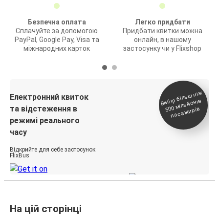
Безпечна оплата
Легко придбати
Сплачуйте за допомогою
Придбати квитки можна
PayPal, Google Pay, Visa та
онлайн, в нашому
міжнародних карток
застосунку чи у Flixshop
Вибір біль
ш ні
ж
500
паса
Електронний квиток
мільйонів
та відстеження в
жирів
режимі реального
часу
Відкрийте для себе застосунок
FlixBus
На цій сторінці