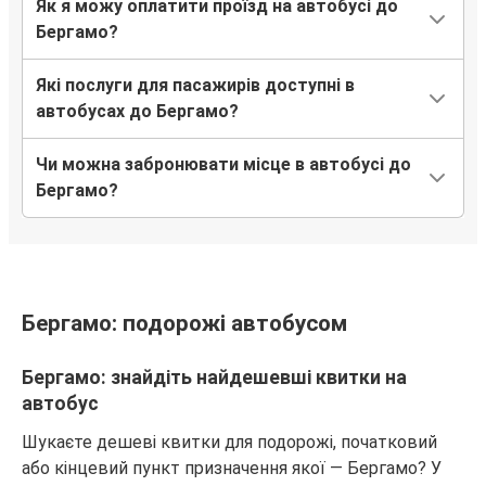
Як я можу оплатити проїзд на автобусі до
Бергамо
Бергамо?
Мангайм
Які послуги для пасажирів доступні в
Аеропорт Рим Чампіно
автобусах до Бергамо?
Бергамо
Чи можна забронювати місце в автобусі до
Братислава
Бергамо?
Бергамо
Бергамо
Братислава
Бергамо: подорожі автобусом
Мангайм
Бергамо
Бергамо: знайдіть найдешевші квитки на
автобус
Бергамо
Київ
Шукаєте дешеві квитки для подорожі, початковий
або кінцевий пункт призначення якої — Бергамо? У