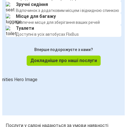
Зручні сидіння
Ніцца
Відпочинок з додатковим місцем і відкидною спинкою
Бергамо
Місце для багажу
Безпечне місце для зберігання ваших речей
Женева
Туалети
Бергамо
Доступні в усіх автобусах FlixBus
Бергамо
Вперше подорожуєте з нами?
Штутгарт
Докладніше про наші послуги
Будапешт
Бергамо
Бергамо
Будапешт
Франкфурт
Бергамо
Послуги у салоні надаються за умови наявності