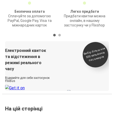
Безпечна оплата
Легко придбати
Сплачуйте за допомогою
Придбати квитки можна
PayPal, Google Pay, Visa та
онлайн, в нашому
міжнародних карток
застосунку чи у Flixshop
Вибір біль
ш ні
ж
500
паса
Електронний квиток
мільйонів
та відстеження в
жирів
режимі реального
часу
Відкрийте для себе застосунок
FlixBus
На цій сторінці