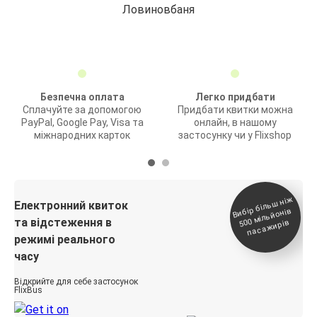
Ловиновбаня
Безпечна оплата
Легко придбати
Сплачуйте за допомогою
Придбати квитки можна
PayPal, Google Pay, Visa та
онлайн, в нашому
міжнародних карток
застосунку чи у Flixshop
Вибір біль
ш ні
ж
500
паса
Електронний квиток
мільйонів
та відстеження в
жирів
режимі реального
часу
Відкрийте для себе застосунок
FlixBus