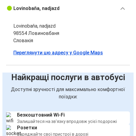
Lovinobaňa, nadjazd
Lovinobaňa, nadjazd
98554 Ловиновбаня
Словакія
Переглянути цю адресу у Google Maps
Найкращі послуги в автобусі
Доступні зручності для максимально комфортної
поїздки:
Безкоштовний Wi-Fi
Залишайтеся на зв'язку впродовж усієї подорожі
Розетки
Заряджайте свої пристрої в дорозі