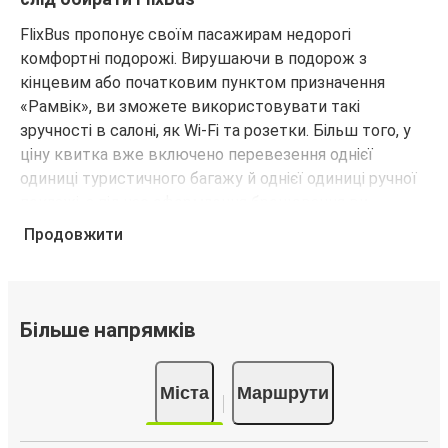
FlixBus пропонує своїм пасажирам недорогі
комфортні подорожі. Вирушаючи в подорож з
кінцевим або початковим пунктом призначення
«Рамвік», ви зможете використовувати такі
зручності в салоні, як Wi-Fi та розетки. Більш того, у
ціну квитка вже включено перевезення однієї
одиниці туристичного багажу й однієї одиниці ручної
поклажі, а під час оформлення бронювання ви
зможете зарезервувати улюблене місце.
Продовжити
Як забронювати квиток на автобус для
подорожі з кінцевим або початковим пунктом
призначення «Рамвік»
Більше напрямків
Забронювати квиток FlixBus — це легко. Бронювання
можна зробити на цьому веб-сайті або в
Міста
Маршрути
безкоштовному додатку FlixBus за кілька кліків.
Купуючи квиток онлайн для подорожі з кінцевим або
початковим пунктом призначення «Рамвік», ви