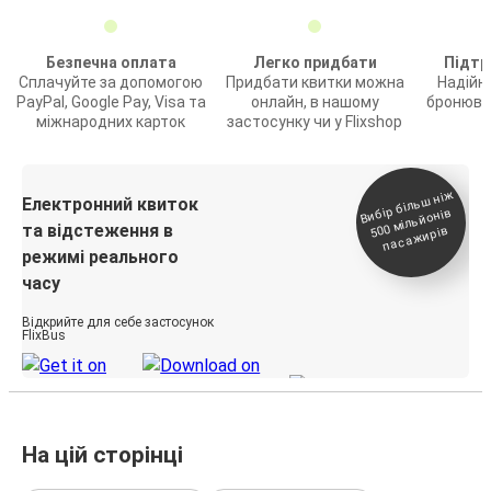
Безпечна оплата
Легко придбати
Підтр
Сплачуйте за допомогою
Придбати квитки можна
Надійн
PayPal, Google Pay, Visa та
онлайн, в нашому
бронюва
міжнародних карток
застосунку чи у Flixshop
Вибір біль
ш ні
ж
500
паса
Електронний квиток
мільйонів
та відстеження в
жирів
режимі реального
часу
Відкрийте для себе застосунок
FlixBus
На цій сторінці