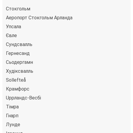
можете вибрати один із численних способів оплати,
Стокгольм
як-от кредитна картка, PayPal, Google Pay або Apple
Аеропорт Стокгольм Арланда
Pay. Також ви можете купити квиток за готівку у
Упсала
водія або в касі.
Євле
Сундсвалль
Гернесанд
Сьодергамн
Худіксвалль
Sollefteå
Крамфорс
Uppландс-Весбі
Тімра
Гнарп
Лунде