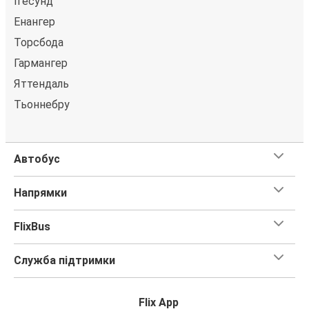
Ігесунд
Енангер
Торсбода
Гармангер
Яттендаль
Тьоннебру
Автобус
Напрямки
FlixBus
Служба підтримки
Flix App